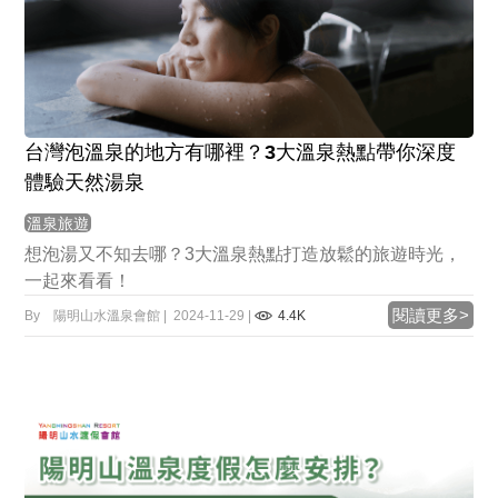
台灣泡溫泉的地方有哪裡？3大溫泉熱點帶你深度
體驗天然湯泉
溫泉旅遊
想泡湯又不知去哪？3大溫泉熱點打造放鬆的旅遊時光，
一起來看看！
閱讀更多>
By 陽明山水溫泉會館 | 2024-11-29 |
4.4K