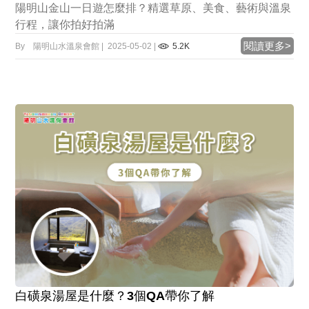
陽明山金山一日遊怎麼排？精選草原、美食、藝術與溫泉
行程，讓你拍好拍滿
閱讀更多>
By 陽明山水溫泉會館 | 2025-05-02 |
5.2K
白磺泉湯屋是什麼？3個QA帶你了解