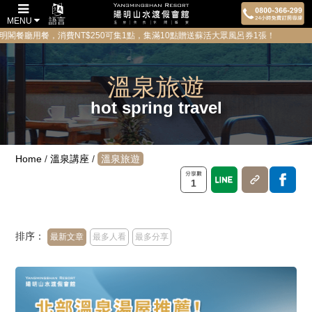
MENU
語言
，消費NT$250可集1點，集滿10點贈送蘇活大眾風呂券1張！ 為維護所有貴
溫泉旅遊
hot spring travel
Home
/
溫泉講座
/
溫泉旅遊
1
排序：
最新文章
最多人看
最多分享