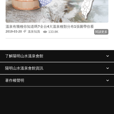
溫泉有幾種你知道嗎?全台4大溫泉種類分布1張圖帶你看
2019-03-20
溫泉知識
133.8K
閱讀更多
了解陽明山水溫泉會館
陽明山水溫泉會館資訊
著作權聲明