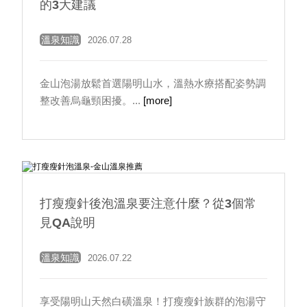
的3大建議
溫泉知識
2026.07.28
金山泡湯放鬆首選陽明山水，溫熱水療搭配姿勢調
整改善烏龜頸困擾。...
[more]
打瘦瘦針後泡溫泉要注意什麼？從3個常
見QA說明
溫泉知識
2026.07.22
享受陽明山天然白磺溫泉！打瘦瘦針族群的泡湯守