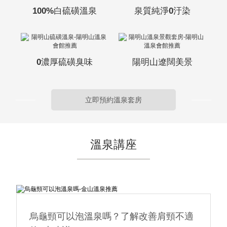
100%白硫磺溫泉
泉質純淨0汙染
0濃厚硫磺臭味
陽明山遼闊美景
立即預約溫泉套房
溫泉講座
烏龜頸可以泡溫泉嗎？了解改善肩頸不適