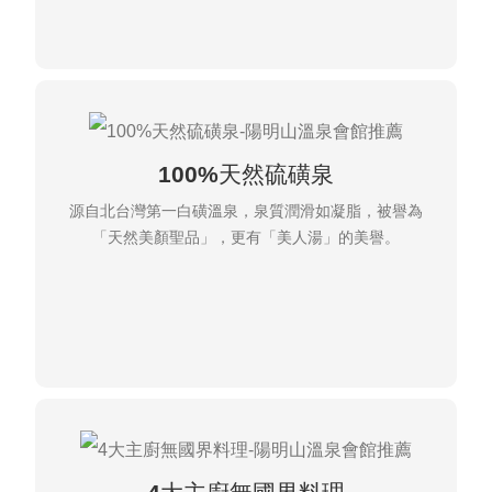
100%天然硫磺泉
源自北台灣第一白磺溫泉，泉質潤滑如凝脂，被譽為
「天然美顏聖品」，更有「美人湯」的美譽。