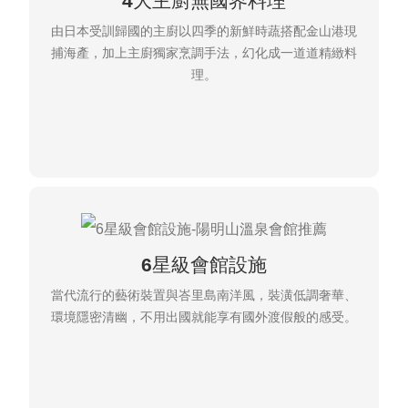
4大主廚無國界料理
由日本受訓歸國的主廚以四季的新鮮時蔬搭配金山港現
捕海產，加上主廚獨家烹調手法，幻化成一道道精緻料
理。
6星級會館設施
當代流行的藝術裝置與峇里島南洋風，裝潢低調奢華、
環境隱密清幽，不用出國就能享有國外渡假般的感受。