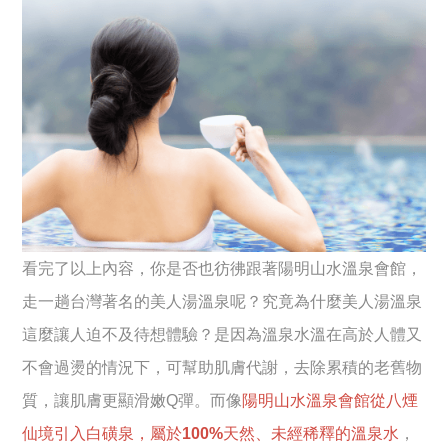
看完了以上內容，你是否也彷彿跟著陽明山水溫泉會館，
走一趟台灣著名的美人湯溫泉呢？究竟為什麼美人湯溫泉
這麼讓人迫不及待想體驗？是因為溫泉水溫在高於人體又
不會過燙的情況下，可幫助肌膚代謝，去除累積的老舊物
質，讓肌膚更顯滑嫩Q彈。而像
陽明山水溫泉會館從八煙
仙境引入白磺泉，屬於100%天然、未經稀釋的溫泉水
，