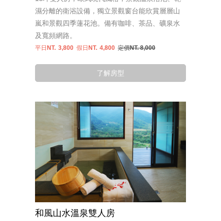
濕分離的衛浴設備，獨立景觀窗台能欣賞層層山
嵐和景觀四季蓮花池。備有咖啡、茶品、礦泉水
及寬頻網路。
平日NT.
3,800
假日NT.
4,800
定價NT. 8,000
了解房型
和風山水溫泉雙人房