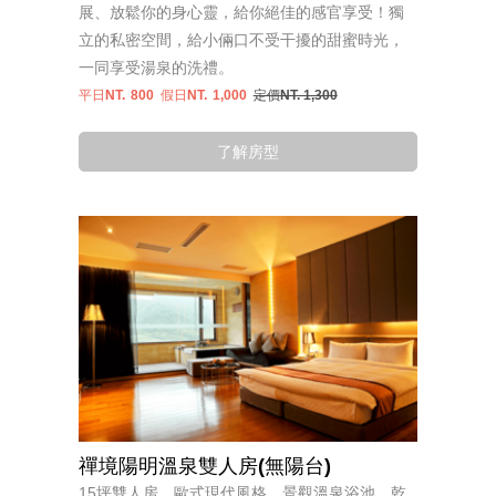
展、放鬆你的身心靈，給你絕佳的感官享受！獨
立的私密空間，給小倆口不受干擾的甜蜜時光，
一同享受湯泉的洗禮。
平日NT.
800
假日NT.
1,000
定價NT. 1,300
了解房型
禪境陽明溫泉雙人房(無陽台)
15坪雙人房，歐式現代風格，景觀溫泉浴池、乾