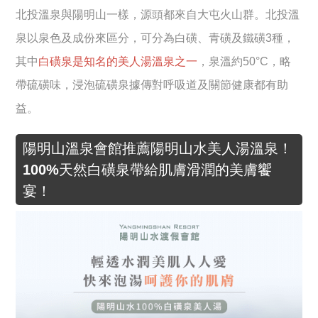
北投溫泉與陽明山一樣，源頭都來自大屯火山群。北投溫
泉以泉色及成份來區分，可分為白磺、青磺及鐵磺3種，
其中
白磺泉是知名的美人湯溫泉之一
，泉溫約50°C，略
帶硫磺味，浸泡硫磺泉據傳對呼吸道及關節健康都有助
益。
陽明山溫泉會館推薦陽明山水美人湯溫泉！
100%天然白磺泉帶給肌膚滑潤的美膚饗
宴！