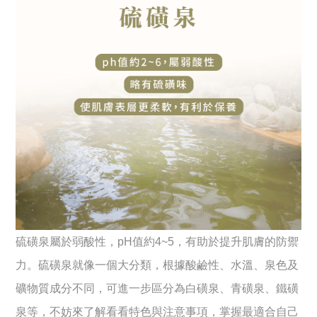
硫磺泉屬於弱酸性，pH值約4~5，有助於提升肌膚的防禦
力。硫磺泉就像一個大分類，根據酸鹼性、水溫、泉色及
礦物質成分不同，可進一步區分為白磺泉、青磺泉、鐵磺
泉等，不妨來了解看看特色與注意事項，掌握最適合自己