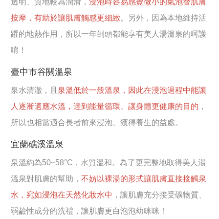
透明、質地較為潤滑，
浸泡時容易感覺微小的氣泡替肌膚
按摩，有助於讓肌膚觸感更細緻
。另外，因為本地維持活
躍的地熱作用，所以一年到頭都能享有美人湯溫泉的呵護
唷！
臺中市谷關溫泉
泉水清澈，且
泉溫低於一般溫泉，因此在浸泡過程中能讓
人逐漸適應水溫，達到能量循環、讓身體更健康的目的
，
所以也相當適合長者前來浸泡、獲得養生的益處。
宜蘭礁溪溫泉
泉溫約為50~58°C，水質溫和。為了更完整地取得美人湯
溫泉對肌膚的幫助，
不妨以裸湯的形式讓肌膚直接接觸泉
水，宛如浸泡在天然化妝水中
，讓肌膚充分接受礦物質、
弱鹼性成分的洗禮，讓肌膚更白泡泡幼咪咪！