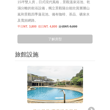
15坪雙人房，日式現代風格，景觀溫泉浴池、乾
濕分離的衛浴設備，獨立景觀陽台能欣賞層層山
嵐和景觀四季蓮花池。備有咖啡、茶品、礦泉水
及寬頻網路。
平日NT.
3,800
假日NT.
4,800
定價NT. 9,000
了解房型
旅館設施