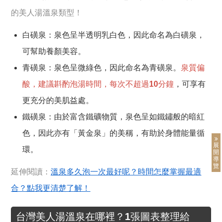
的美人湯溫泉類型！
白磺泉：泉色呈半透明乳白色，因此命名為白磺泉，
可幫助養顏美容。
青磺泉：泉色呈微綠色，因此命名為青磺泉。
泉質偏
酸，建議斟酌泡湯時間，每次不超過10分鐘
，可享有
更充分的美肌益處。
鐵磺泉：由於富含鐵礦物質，泉色呈如鐵鏽般的暗紅
色，因此亦有「黃金泉」的美稱，有助於身體能量循
展
環。
開
導
覽
延伸閱讀：
溫泉多久泡一次最好呢？時間怎麼掌握最適
合？點我更清楚了解！
台灣美人湯溫泉在哪裡？1張圖表整理給