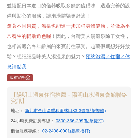
並搭配日本進口的儀器吸取多餘的硫磺味，透過完善的設
備與貼心的服務，讓泡湯體驗更舒適！
隨著不同泉質，溫泉也能進一步加強身體健康，並做為平
常養生的輔助角色喔
！因此，台灣美人湯溫泉除了女性，
也相當適合各年齡層的來賓前往享受。趁著假期想好好放
鬆？想細細品味美人湯溫泉的魅力？
預約泡湯／住宿／休
息請點我！
版權宣告
【陽明山溫泉住宿推薦－陽明山水溫泉會館聯絡
資訊】
地址：
新北市金山區重和里林口33-3號(點擊導航)
24小時免費訂房專線：
0800-366-299(點擊撥打)
櫃台服務專線：
02-2408-0001(點擊撥打)