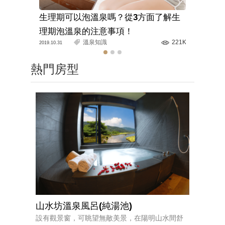
生理期可以泡溫泉嗎？從3方面了解生
溫泉旅館
理期泡溫泉的注意事項！
解正確的
溫泉知識
221K
2019.10.31
2020.03.11
熱門房型
山水坊溫泉風呂(純湯池)
設有觀景窗，可眺望無敵美景，在陽明山水間舒