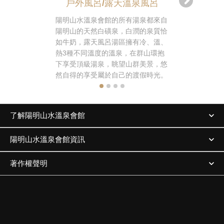
戶外風呂/露天溫泉風呂
戶外風
陽明山水溫泉會館的所有湯泉都來自
在群山環抱
陽明山的天然白磺泉，白潤的泉質恰
覽陽明山的
如牛奶，露天風呂湯區擁有冷、溫、
茶，除了台
熱3種不同溫度的溫泉，在群山環抱
品咖啡、花
下享受頂級湯泉，眺望山群美景，悠
擇，更有輕
然自得的享受屬於自己的渡假時光。
擇哦！
了解陽明山水溫泉會館
陽明山水溫泉會館資訊
著作權聲明