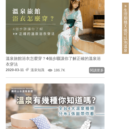
生
理
期
幾
天
後
可
以
泡
溫
泉
溫泉旅館浴衣怎麼穿？4個步驟讓你了解正確的溫泉浴
衣穿法
2020-03-11
溫泉知識
186.7K
閱讀更多