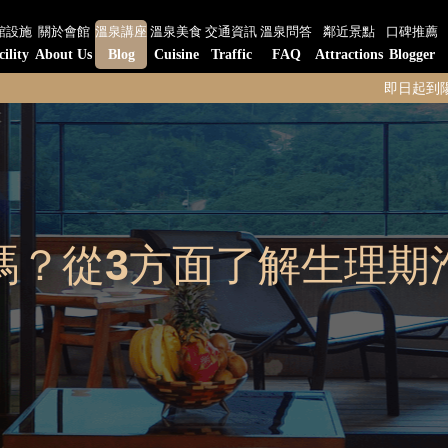
館設施
關於會館
溫泉講座
溫泉美食
交通資訊
溫泉問答
鄰近景點
口碑推薦
cility
About Us
Blog
Cuisine
Traffic
FAQ
Attractions
Blogger
即日起到陽明山水-陽明閣
嗎？從3方面了解生理期