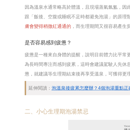
因為溫泉水通常略高於體溫，且現場蒸氣氤氳，因
跟「飯後、空腹或睡眠不足時都避免泡湯」的原理
膚會變得稍微紅通通的
，而生理期間又很容易產生
是否容易感到疲憊？
疲憊是一種來自身體的提醒，說明目前體力比平常
為長時間專注而感到疲累，這時會建議駕駛人先休息
憊，就建議等生理期結束後再享受溫泉，可獲得更
延伸閱讀：
泡溫泉後疲累怎麼辦？4個泡湯重點正
二、小心生理期泡湯禁忌