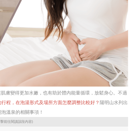
讓肌膚變得更加水嫩，也有助於體內能量循環，放鬆身心。不過
的行程，在泡湯形式及場所方面怎麼調整比較好？
陽明山水列出
期泡溫泉的相關事項！
點擊前往閱讀該段內容)