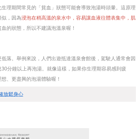
此生理期間常見的「貧血」狀態可能會導致泡湯時頭暈。這原理
類似，因為
浸泡在稍高溫的泉水中，容易讓血液往體表集中，肌
貧血的狀態，所以不建議泡溫泉喔！
更低落。舉例來說，人們出遊抵達溫泉會館後，駕駛人通常會因
30分鐘以上再泡湯。就像這樣，如果你生理期容易感到疲
理想、更盡興的泡湯體驗喔！
確放鬆身心