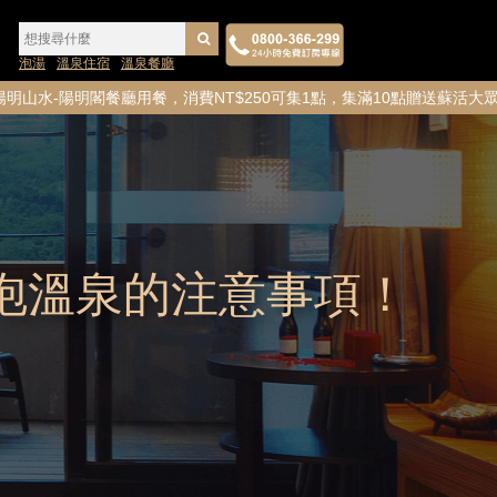
泡湯
溫泉住宿
溫泉餐廳
餐廳用餐，消費NT$250可集1點，集滿10點贈送蘇活大眾風呂券
泡溫泉的注意事項！