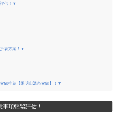
鬆評估！▼
大折衷方案！▼
泉會館推薦【陽明山溫泉會館】！▼
意事項輕鬆評估！