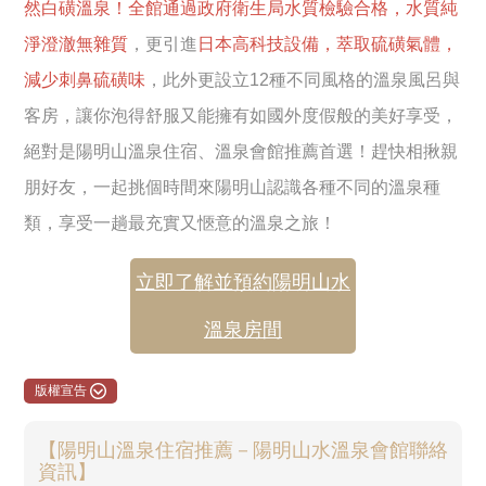
然白磺溫泉！全館通過政府衛生局水質檢驗合格，水質純
淨澄澈無雜質
，更引進
日本高科技設備，萃取硫磺氣體，
減少刺鼻硫磺味
，此外更設立12種不同風格的溫泉風呂與
客房，讓你泡得舒服又能擁有如國外度假般的美好享受，
絕對是陽明山溫泉住宿、溫泉會館推薦首選！趕快相揪親
朋好友，一起挑個時間來陽明山認識各種不同的溫泉種
類，享受一趟最充實又愜意的溫泉之旅！
立即了解並預約陽明山水
溫泉房間
版權宣告
【陽明山溫泉住宿推薦－陽明山水溫泉會館聯絡
資訊】