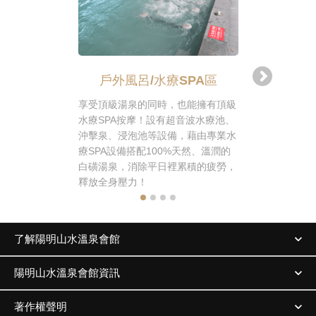
戶外風呂/水療SPA區
戶外風
享受頂級湯泉的同時，也能擁有頂級
在群山環抱
水療SPA按摩！設有超音波水療池、
覽陽明山的
沖擊泉、浸泡池等設備，藉由專業水
茶，除了台
療SPA設備搭配100%天然、溫潤的
品咖啡、花
白磺湯泉，消除平日裡累積的疲勞，
擇，更有輕
釋放全身壓力！
擇哦！
了解陽明山水溫泉會館
陽明山水溫泉會館資訊
著作權聲明