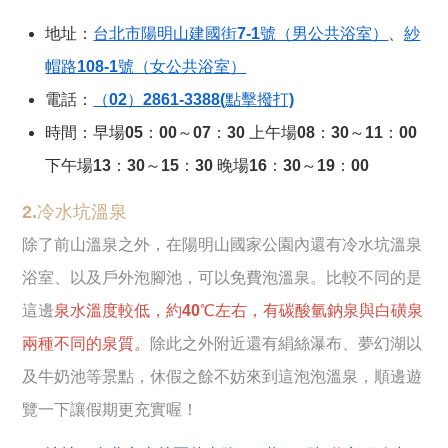
地址：
台北市陽明山建國街7-1號（男公共浴室）
、
紗
帽路108-1號（女公共浴室）
電話：
（02）2861-3388(點擊撥打)
時間：早場05：00～07：30 上午場08：30～11：00
下午場13：30～15：30 晚場16：30～19：00
2.冷水坑溫泉
除了前山溫泉之外，在陽明山國家公園內還有冷水坑溫泉
浴室、以及戶外泡腳池，可以免費泡溫泉。比較不同的是
這邊
泉水溫度較低，約40℃左右，有碳酸氫鈉泉與白磺泉
兩種不同的泉質。
除此之外附近還有絹絲瀑布、夢幻湖以
及牛奶池等景點，休假之餘不妨來到這泡泡溫泉，順邊遊
覽一下讓假期更充實喔！