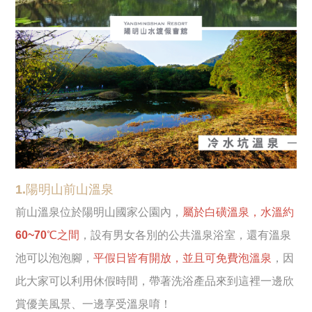
1.陽明山前山溫泉
前山溫泉位於陽明山國家公園內，
屬於白磺溫泉，水溫約
60~70℃之間
，設有男女各別的公共溫泉浴室，還有溫泉
池可以泡泡腳，
平假日皆有開放，並且可免費泡溫泉
，因
此大家可以利用休假時間，帶著洗浴產品來到這裡一邊欣
賞優美風景、一邊享受溫泉唷！