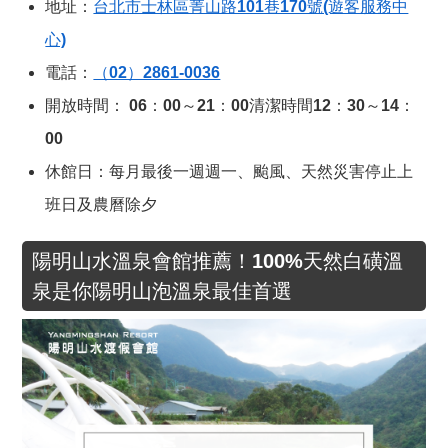
地址：
台北市士林區菁山路101巷170號(遊客服務中
心)
電話：
（02）2861-0036
開放時間： 06：00～21：00清潔時間12：30～14：
00
休館日：每月最後一週週一、颱風、天然災害停止上
班日及農曆除夕
陽明山水溫泉會館推薦！100%天然白磺溫
泉是你陽明山泡溫泉最佳首選