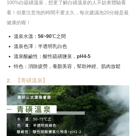
100%白硫磺溫泉，想更了解白磺溫泉的人不妨來體驗看
看！但要注意泡的時間不要太久，每次建議泡20分鐘是最
健康的喔！
溫泉水溫：56~90℃之間
溫泉色澤：半透明乳白色
溫泉酸鹼性：酸性硫磺鹽泉，pH4-5
特色：消除疲勞，養顏美容，幫助神經、肌肉放鬆
2、【青磺溫泉】