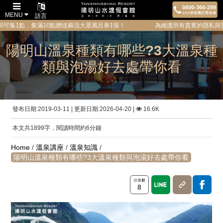
MENU
語言
，集滿10點贈送蘇活大眾風呂券1張！ 為維護所有貴賓的隱私與安全，戶外風呂－
陽明山溫泉種類有哪些?3大溫泉種
類與泡湯好去處帶你看
發布日期:2019-03-11 | 更新日期:2026-04-20 |
16.6K
本文共1899字，閱讀時間約6分鐘
Home
/
溫泉講座
/
溫泉知識
/
陽明山溫泉種類有哪些?3大溫泉種類與泡湯好去處帶你看
8