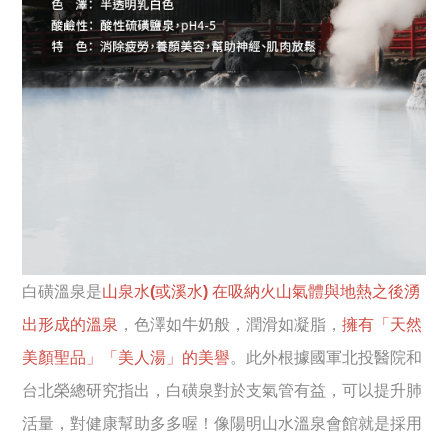
白磺溫泉是
山泉水(或溪水) 在吸納火山氣體與地熱之後湧
出形成的溫泉
，色澤如牛奶般，潤滑如凝脂，
擁有「天然
美顏聖品」「美人湯」的美譽
。此外根據國軍北投醫院和
台北榮總研究指出，白磺泉對於支氣管有益，可以提升肺
活量，對健康幫助多多喔！像陽明山水溫泉會館就是採用