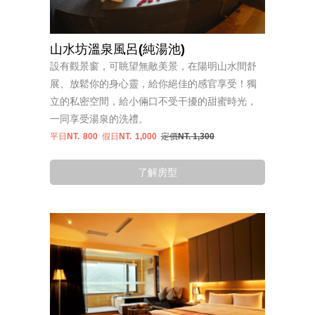
山水坊溫泉風呂(純湯池)
設有觀景窗，可眺望無敵美景，在陽明山水間舒
展、放鬆你的身心靈，給你絕佳的感官享受！獨
立的私密空間，給小倆口不受干擾的甜蜜時光，
一同享受湯泉的洗禮。
平日NT.
800
假日NT.
1,000
定價NT. 1,300
了解房型