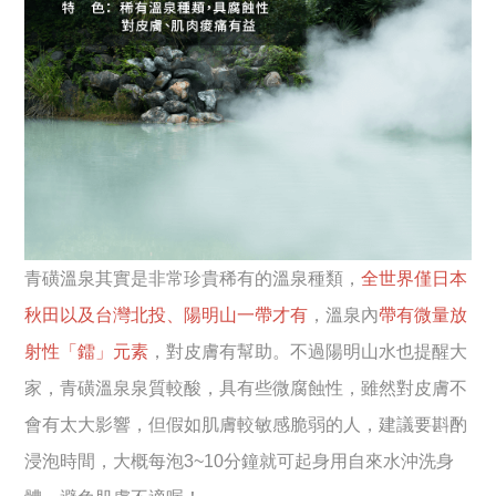
青磺溫泉其實是非常珍貴稀有的溫泉種類，
全世界僅日本
秋田以及台灣北投、陽明山一帶才有
，溫泉內
帶有微量放
射性「鐳」元素
，對皮膚有幫助。不過陽明山水也提醒大
家，青磺溫泉泉質較酸，具有些微腐蝕性，雖然對皮膚不
會有太大影響，但假如肌膚較敏感脆弱的人，建議要斟酌
浸泡時間，大概每泡3~10分鐘就可起身用自來水沖洗身