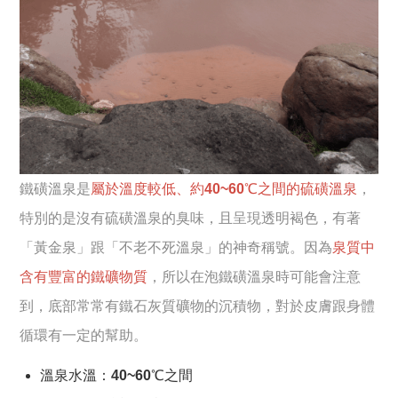
鐵磺溫泉是
屬於溫度較低、約40~60℃之間的硫磺溫泉
，
特別的是沒有硫磺溫泉的臭味，且呈現透明褐色，有著
「黃金泉」跟「不老不死溫泉」的神奇稱號。因為
泉質中
含有豐富的鐵礦物質
，所以在泡鐵磺溫泉時可能會注意
到，底部常常有鐵石灰質礦物的沉積物，對於皮膚跟身體
循環有一定的幫助。
溫泉水溫：40~60℃之間