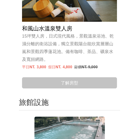
和風山水溫泉雙人房
15坪雙人房，日式現代風格，景觀溫泉浴池、乾
濕分離的衛浴設備，獨立景觀陽台能欣賞層層山
嵐和景觀四季蓮花池。備有咖啡、茶品、礦泉水
及寬頻網路。
平日NT.
3,800
假日NT.
4,800
定價NT. 9,000
了解房型
旅館設施