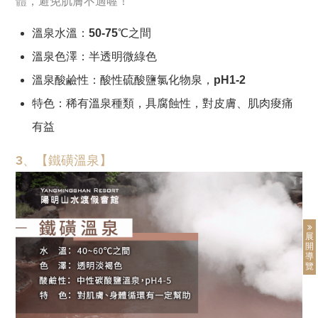
體，避免肌膚不適喔！
溫泉水溫：50-75℃之間
溫泉色澤：半透明微綠色
溫泉酸鹼性：酸性硫酸鹽氯化物泉，pH1-2
特色：稀有溫泉種類，具腐蝕性，對皮膚、肌肉痠痛
有益
3、【鐵磺溫泉】
展
開
導
覽