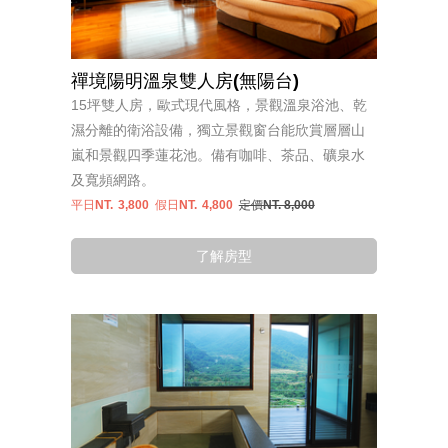
禪境陽明溫泉雙人房(無陽台)
15坪雙人房，歐式現代風格，景觀溫泉浴池、乾
濕分離的衛浴設備，獨立景觀窗台能欣賞層層山
嵐和景觀四季蓮花池。備有咖啡、茶品、礦泉水
及寬頻網路。
平日NT.
3,800
假日NT.
4,800
定價NT. 8,000
了解房型