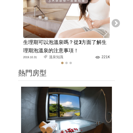
生理期可以泡溫泉嗎？從3方面了解生
溫泉旅館
理期泡溫泉的注意事項！
解正確的
溫泉知識
221K
2019.10.31
2020.03.11
熱門房型