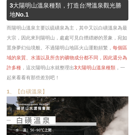
3大陽明山溫泉種類，打造台灣溫泉觀光勝
地No.1
而陽明山溫泉主要以硫磺泉為主，其中又以白磺溫泉為最
大宗，因此來到陽明山，處處可見白煙縹緲的景象，宛如
置身夢幻仙境般。不過陽明山地區火山運動頻繁，
每個區
域的泉質、水溫以及所含的礦物成分都不同，因此還分為
許多種
，這次陽明山水就整理出
3大陽明山溫泉種類
，一
起來看看有那些差別吧！
1、【白磺溫泉】