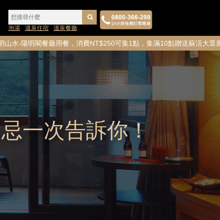
泡湯
溫泉住宿
溫泉餐廳
閣餐廳用餐，消費NT$250可集1點，集滿10點贈送蘇活大眾風呂
禁忌一次告訴你！