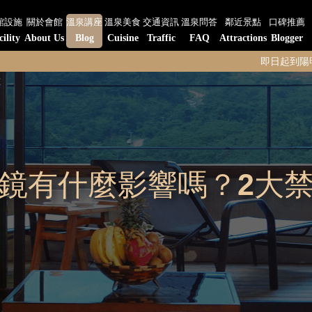
館設施
關於會館
溫泉講座
溫泉美食
交通資訊
溫泉問答
鄰近景點
口碑推薦
cility
About Us
Blog
Cuisine
Traffic
FAQ
Attractions
Blogger
即日起到陽明山水-陽明
鏡有什麼影響嗎？2大