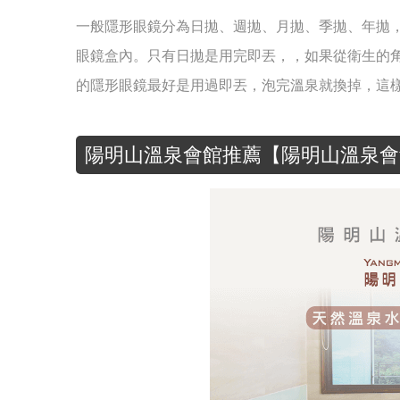
一般隱形眼鏡分為日拋、週拋、月拋、季拋、年拋
眼鏡盒內。只有日拋是用完即丟，，如果從衛生的
的隱形眼鏡最好是用過即丟，泡完溫泉就換掉，這
陽明山溫泉會館推薦【陽明山溫泉會