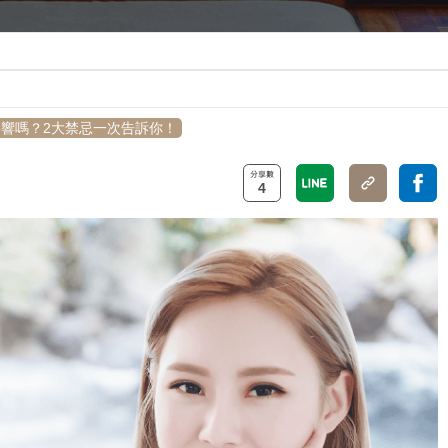
響嗎？2大禁忌一次告訴你！
4