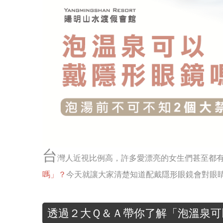
台
灣人近視比例高，許多愛漂亮的女生們甚至都
嗎」？
今天就讓大家清楚知道配戴隱形眼鏡會對眼
透過２大Ｑ＆Ａ帶你了解「泡溫泉可