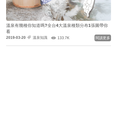
溫泉有幾種你知道嗎?全台4大溫泉種類分布1張圖帶你
看
2019-03-20
溫泉知識
133.7K
閱讀更多