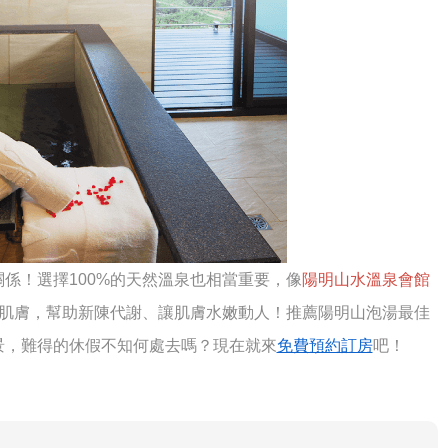
係！選擇100%的天然溫泉也相當重要，像
陽明山水溫泉會館
肌膚，幫助新陳代謝、讓肌膚水嫩動人！推薦陽明山泡湯最佳
景，難得的休假不知何處去嗎？現在就來
免費預約訂房
吧！