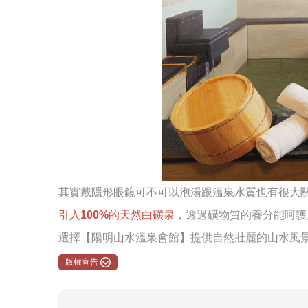
其實戴隱形眼鏡可不可以泡湯跟溫泉水質也有很大關
引入100%的天然白磺泉
，透過礦物質的養分能呵護
選擇【陽明山水溫泉會館】提供自然壯麗的山水風
版權宣告