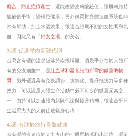
癒合，防止疤痕產生
，還能改變皮膚酸鹼值，讓肌膚維持
酸鹼值平衡，變得更健康，另外鐵質對身體造血系統也非
常有幫助，加上水溫效果，很適合經期不順的女性調和氣
血，因此又有「
婦女之湯
」的美名。
3.硒-促進體內新陳代謝
台灣含有硒的溫泉坐落於南投埔里。硒幾乎存在於人體所
有的免疫細胞中，是
紅血球和器官細胞所需的微量礦物
質
。另外硒還具有免疫調節、抗氧化、提升抵抗力等多種
效力，可以說是人體生命活動中必不可少的微量元素之
一。由於可以加速體內新陳代謝與提升精神，很適合平日
生活壓力大的人前往放鬆身心唷！
4.硼-有助於維持骨骼健康
含有硼的溫泉位於大屯火山的七股馬槽溪和小油坑。硼可