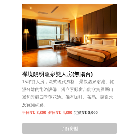
禪境陽明溫泉雙人房(無陽台)
15坪雙人房，歐式現代風格，景觀溫泉浴池、乾
濕分離的衛浴設備，獨立景觀窗台能欣賞層層山
嵐和景觀四季蓮花池。備有咖啡、茶品、礦泉水
及寬頻網路。
平日NT.
3,800
假日NT.
4,800
定價NT. 8,000
了解房型