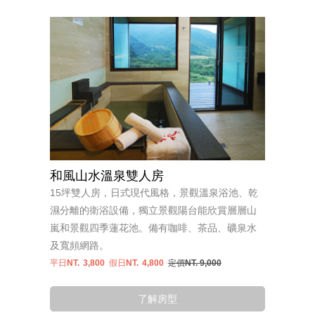
和風山水溫泉雙人房
15坪雙人房，日式現代風格，景觀溫泉浴池、乾
濕分離的衛浴設備，獨立景觀陽台能欣賞層層山
嵐和景觀四季蓮花池。備有咖啡、茶品、礦泉水
及寬頻網路。
平日NT.
3,800
假日NT.
4,800
定價NT. 9,000
了解房型