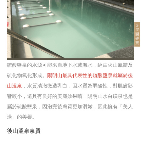
展
開
導
覽
硫酸鹽泉的水源可能來自地下水或海水，經由火山氣體及
硫化物氧化形成。
陽明山最具代表性的硫酸鹽泉就屬於後
山溫泉
，水質清澈微透乳白，因水質為弱酸性，對肌膚影
響較小，還具有良好的美膚效果唷！陽明山水白磺泉也是
屬於硫酸鹽泉，因泡完後膚質更加滑嫩，因此擁有「美人
湯」的美譽。
後山溫泉泉質