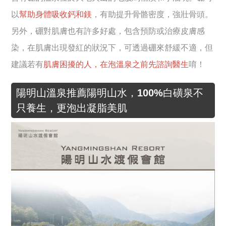
以
幫助身體吸收鈣和鎂
，有助提升骨骼密度，強壯骨頭。
另外，硼對肌膚也有許多好處，包含預防或治療皮膚感
染，在肌膚出現發紅的狀況下，可透過硼來舒緩不適，但
建議若有
肌膚困擾的人，在泡溫泉之前先諮詢醫生
唷！
陽明山溫泉推薦陽明山水，100%白磺泉不
只養生，更泡出凝脂美肌