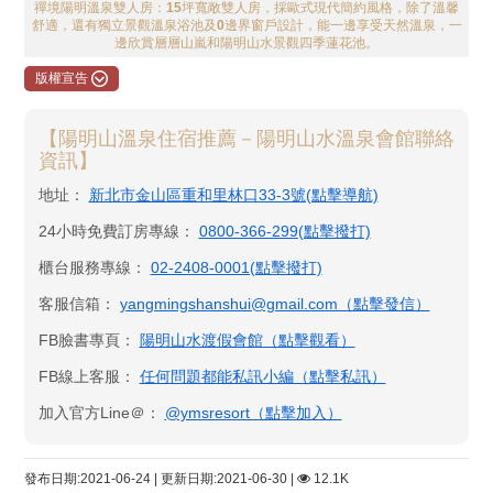
禪境陽明溫泉雙人房：15坪寬敞雙人房，採歐式現代簡約風格，除了溫馨
舒適，還有獨立景觀溫泉浴池及0邊界窗戶設計，能一邊享受天然溫泉，一
邊欣賞層層山嵐和陽明山水景觀四季蓮花池。
版權宣告
【陽明山溫泉住宿推薦－陽明山水溫泉會館聯絡
資訊】
地址：
新北市金山區重和里林口33-3號(點擊導航)
24小時免費訂房專線：
0800-366-299(點擊撥打)
櫃台服務專線：
02-2408-0001(點擊撥打)
客服信箱：
yangmingshanshui@gmail.com（點擊發信）
FB臉書專頁：
陽明山水渡假會館​（點擊觀看）
FB線上客服：
任何問題都能私訊小編（點擊私訊）
加入官方Line＠：
@ymsresort（點擊加入）
發布日期:2021-06-24 | 更新日期:2021-06-30 |
12.1K