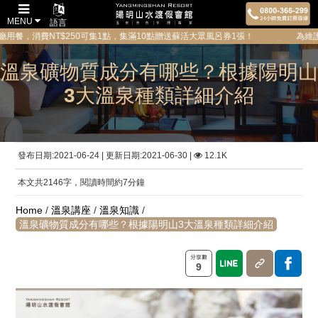
MENU
語言
T$250可集1點，集滿10點贈送蘇活大眾風呂券1張！ 為維護所有貴賓的隱私
溫泉礦物質成分有哪些？根據陽明山
3大溫泉種類詳細介紹
發布日期:2021-06-24 | 更新日期:2021-06-30 |
12.1K
本文共2146字，閱讀時間約7分鐘
Home
/
溫泉講座
/
溫泉知識
/
溫泉礦物質成分有哪些？根據陽明山3大溫泉種類詳細介紹
9