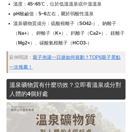
溫度：45~65℃，位於低溫溫泉或中溫溫泉
pH酸鹼值：5~6左右，屬於弱酸性溫泉
溫泉礦物質成分：硫酸根離子（SO42-）、鈉離子
（Na+）、鉀離子（K+）、鈣離子（Ca2+）、鎂離子
（Mg2+）、碳酸氫根離子（HCO3-）
延伸閱讀：
親子泡湯一日遊如何規劃？TOP6親子景點
一次推薦！
溫泉礦物質有什麼功效？立即看溫泉成分對
人體的4個好處