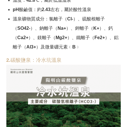
溫度：42.8℃，屬於低溫溫泉
pH酸鹼值：約2.43左右，屬於酸性溫泉
溫泉礦物質成分：氯離子（Cl-）、硫酸根離子
（SO42-）、鈉離子（Na+）、鉀離子（K+）、鈣
（Ca2+）、鎂離子（Mg2+）、鐵離子（Fe2+）、鋁
離子（Al3+）及微量硼元素﹙B﹚
2.碳酸鹽泉：冷水坑溫泉