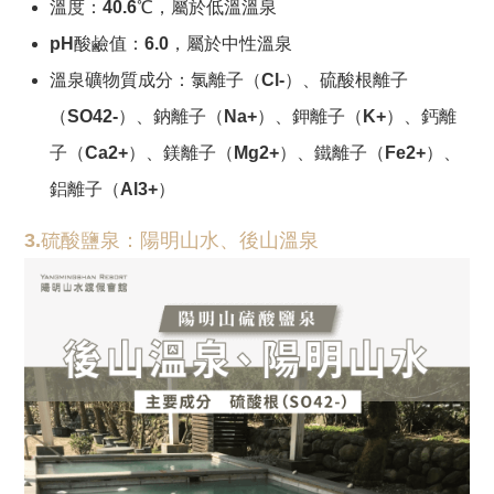
溫度：40.6℃，屬於低溫溫泉
pH酸鹼值：6.0，屬於中性溫泉
溫泉礦物質成分：氯離子（Cl-）、硫酸根離子
（SO42-）、鈉離子（Na+）、鉀離子（K+）、鈣離
子（Ca2+）、鎂離子（Mg2+）、鐵離子（Fe2+）、
鋁離子（Al3+）
3.硫酸鹽泉：陽明山水、後山溫泉