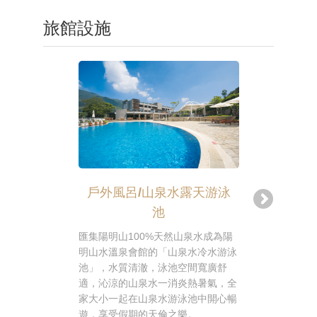
旅館設施
戶外風呂/山泉水露天游泳
池
享受渡假時
宴！陽明山
匯集陽明山100%天然山泉水成為陽
替來訪的旅
明山水溫泉會館的「山泉水冷水游泳
渡假時光不
池」，水質清澈，泳池空間寬廣舒
之旅，更能
適，沁涼的山泉水一消炎熱暑氣，全
味！
家大小一起在山泉水游泳池中開心暢
遊，享受假期的天倫之樂。