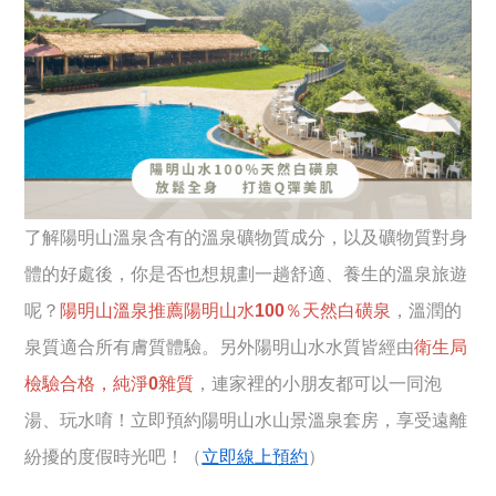
了解陽明山溫泉含有的溫泉礦物質成分，以及礦物質對身
體的好處後，你是否也想規劃一趟舒適、養生的溫泉旅遊
呢？
陽明山溫泉推薦陽明山水100％天然白磺泉
，溫潤的
泉質適合所有膚質體驗。另外陽明山水水質皆經由
衛生局
檢驗合格，純淨0雜質
，連家裡的小朋友都可以一同泡
湯、玩水唷！立即預約陽明山水山景溫泉套房，享受遠離
紛擾的度假時光吧！（
立即線上預約
）