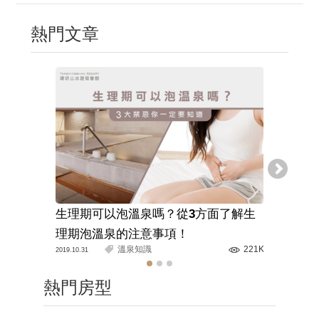
熱門文章
生理期可以泡溫泉嗎？從3方面了解生
溫泉旅館
理期泡溫泉的注意事項！
解正確的
溫泉知識
221K
2019.10.31
2020.03.11
熱門房型