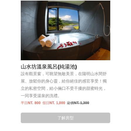
山水坊溫泉風呂(純湯池)
設有觀景窗，可眺望無敵美景，在陽明山水間舒
展、放鬆你的身心靈，給你絕佳的感官享受！獨
立的私密空間，給小倆口不受干擾的甜蜜時光，
一同享受湯泉的洗禮。
平日NT.
800
假日NT.
1,000
定價NT. 1,300
了解房型