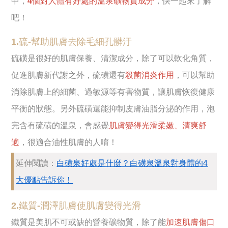
中，
4個對人體有好處的溫泉礦物質成分
，快一起來了解
吧！
1.硫-幫助肌膚去除毛細孔髒汙
硫磺是很好的肌膚保養、清潔成分，除了可以軟化角質，
促進肌膚新代謝之外，硫磺還有
殺菌消炎作用
，可以幫助
消除肌膚上的細菌、過敏源等有害物質，讓肌膚恢復健康
平衡的狀態。另外硫磺還能抑制皮膚油脂分泌的作用，泡
完含有硫磺的溫泉，會感覺
肌膚變得光滑柔嫩、清爽舒
適
，很適合油性肌膚的人唷！
延伸閱讀：
白磺泉好處是什麼？白磺泉溫泉對身體的4
大優點告訴你！
2.鐵質-潤澤肌膚使肌膚變得光滑
鐵質是美肌不可或缺的營養礦物質，除了能
加速肌膚傷口