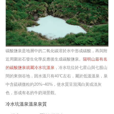
碳酸鹽泉是地層中的二氧化碳溶於水中形成碳酸，再與附
近周圍岩石發生化學反應後生成碳酸鹽泉。
陽明山最有名
的碳酸鹽泉就屬冷水坑溫泉
，冷水坑位於七星山與七股山
間的東側谷地，因水溫只有40℃左右，屬於低溫溫泉，泉
中含硫磺微粒約20%~40%，使水質呈混濁白黃或淡灰
色，形成有名的牛奶湖景觀。
冷水坑溫泉溫泉泉質