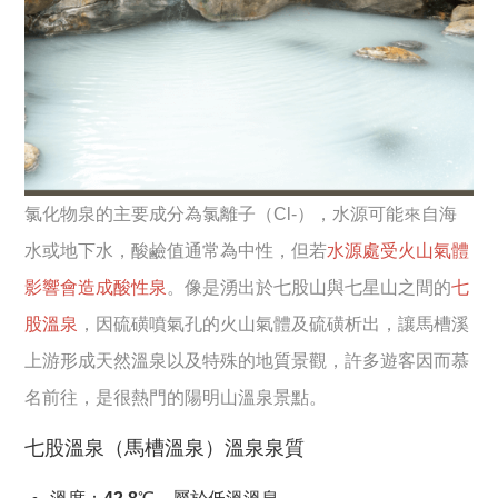
氯化物泉的主要成分為氯離子（Cl-），水源可能來自海
水或地下水，酸鹼值通常為中性，但若
水源處受火山氣體
影響會造成酸性泉
。像是湧出於七股山與七星山之間的
七
股溫泉
，因硫磺噴氣孔的火山氣體及硫磺析出，讓馬槽溪
上游形成天然溫泉以及特殊的地質景觀，許多遊客因而慕
名前往，是很熱門的陽明山溫泉景點。
七股溫泉（馬槽溫泉）溫泉泉質