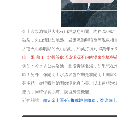
金山溫泉源頭與大屯火山群息息相關。約在250萬
破裂，火山活動如地熱、岩漿流動與噴發等現象相
大屯火山群明顯的火山活動，約莫持續到50萬年至
山、陽明山、北投等處形成源源不絕的溫泉水脈與
例如：冷水坑公共浴池、北投青磺名湯，如果想在
區！另外，像陽明山水溫泉會館則是將陽明山國家
芬多精，從呼吸吐納開始淨化身心靈。以上這些泡
壓力，同時保養肌膚、恢復身體機能。
延伸閱讀：
鎖定金山區4個推薦旅遊路線，讓你遊山