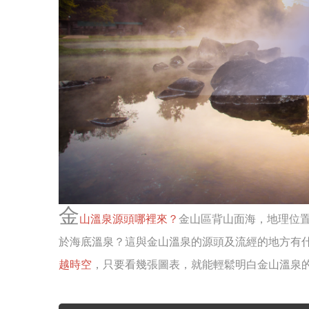
金
山溫泉源頭哪裡來？
金山區背山面海，地理位
於海底溫泉？這與金山溫泉的源頭及流經的地方有
越時空
，只要看幾張圖表，就能輕鬆明白金山溫泉