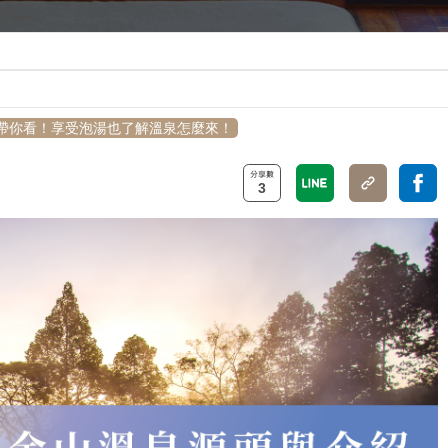
帶你看！享受泡湯也了解溫泉怎麼來！
3