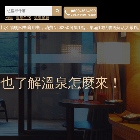
泡湯
溫泉住宿
溫泉餐廳
用餐，消費NT$250可集1點，集滿10點贈送蘇活大眾風呂券1張！
湯也了解溫泉怎麼來！