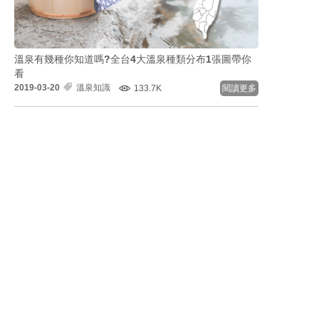
溫泉有幾種你知道嗎?全台4大溫泉種類分布1張圖帶你
看
2019-03-20
溫泉知識
133.7K
閱讀更多