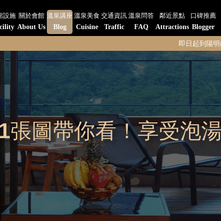
館設施
關於會館
溫泉講座
溫泉美食
交通資訊
溫泉問答
鄰近景點
口碑推薦
cility
About Us
Blog
Cuisine
Traffic
FAQ
Attractions
Blogger
即日起到陽明山水-陽明閣餐廳
1張圖帶你看！享受泡