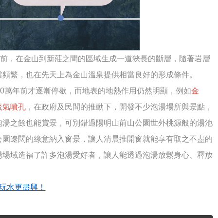
年前，在金山到新莊之間的區域生成一道狹長的斷層，隨著岩層
當頻繁，也在先天上為金山溫泉提供相當良好的形成條件。
30萬年前才逐漸停歇，而地表的地熱作用仍然明顯，例如
金
硫氣噴孔
，在政府及民間的推動下，開發不少泡湯場所與景點，
泡湯之餘也能賞景，可別錯過陽明山前山公園世外桃源般的湯池
公園遼闊的綠意納入窗景，讓人清晨推開窗就能享有取之不盡的
湯場域造福了許多泡湯愛好者，讓人能透過泡湯放鬆身心、釋放
玩水更盡興！