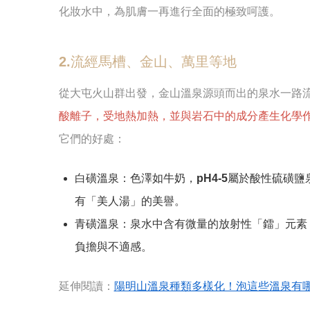
化妝水中，為肌膚一再進行全面的極致呵護。
2.流經馬槽、金山、萬里等地
從大屯火山群出發，金山溫泉源頭而出的泉水一路
酸離子，受地熱加熱，並與岩石中的成分產生化學
它們的好處：
白磺溫泉：色澤如牛奶，pH4-5屬於酸性硫磺
有「美人湯」的美譽。
青磺溫泉：泉水中含有微量的放射性「鐳」元素
負擔與不適感。
延伸閱讀：
陽明山溫泉種類多樣化！泡這些溫泉有