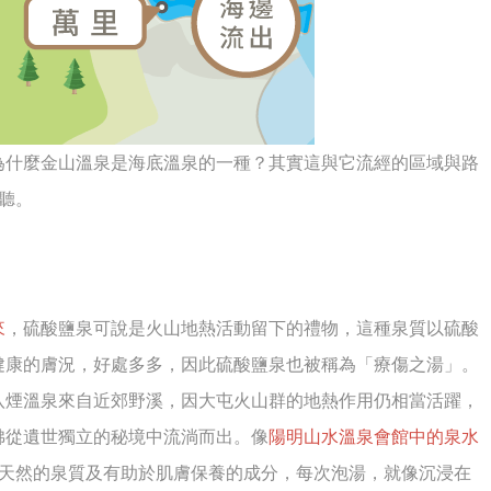
為什麼金山溫泉是海底溫泉的一種？其實這與它流經的區域與路
聽。
來
，硫酸鹽泉可說是火山地熱活動留下的禮物，這種泉質以硫酸
健康的膚況，好處多多，因此硫酸鹽泉也被稱為「療傷之湯」。
八煙溫泉來自近郊野溪，因大屯火山群的地熱作用仍相當活躍，
彿從遺世獨立的秘境中流淌而出。像
陽明山水溫泉會館中的泉水
%天然的泉質及有助於肌膚保養的成分，每次泡湯，就像沉浸在