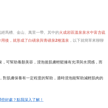
流經馬槽、金山、萬里一帶。其中的
火成岩區溫泉泉水中富含硫
作用後，就形成了白磺泉與青磺泉2種溫泉
，以下就簡單來聊聊
鹽泉，可幫助養顏美容，浸泡後肌膚輕鬆擁有光澤與水潤感，而
，對肌膚保養有一定程度的幫助，適時浸泡能幫助減輕肌肉的
哪些好處？點我深入了解！