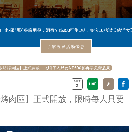
山水-陽明閣餐廳用餐，消費NT$250可集1點，集滿10點贈送蘇活大
了解溫泉活動優惠
水坊烤肉區】正式開放，限時每人只要NT600起再享免費溫泉
2
坊烤肉區】正式開放，限時每人只要