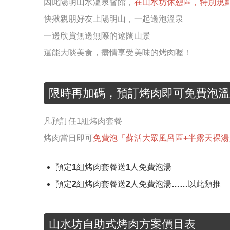
因此陽明山水溫泉會館，
在山水坊休憩區，特別規
快揪親朋好友上陽明山，一起邊泡溫泉
一邊欣賞無邊無際的遼闊山景
還能大啖美食，盡情享受美味的烤肉喔！
限時再加碼，預訂烤肉即可免費泡溫
凡預訂任1組烤肉套餐
烤肉當日即可
免費泡「蘇活大眾風呂區+半露天裸湯
預定1組烤肉套餐送1人免費泡湯
預定2組烤肉套餐送2人免費泡湯……以此類推
山水坊自助式烤肉方案價目表