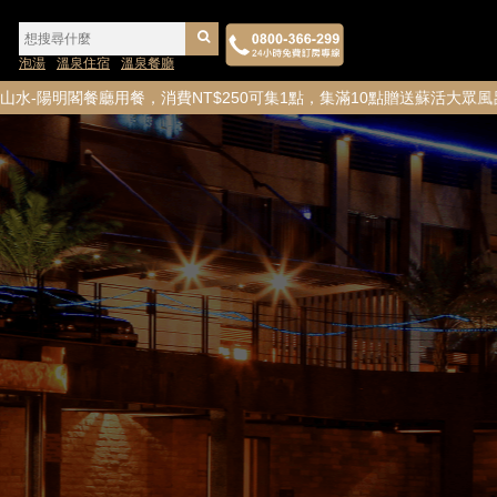
泡湯
溫泉住宿
溫泉餐廳
廳用餐，消費NT$250可集1點，集滿10點贈送蘇活大眾風呂券1