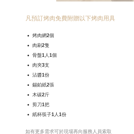
凡預訂烤肉免費附贈以下烤肉用具
烤肉網2個
肉刷2隻
骨盤1人1個
肉夾3支
沾醬1份
錫鉑紙2張
木碳2斤
剪刀1把
紙杯筷子1人1份
如有更多需求可於現場再向服務人員索取