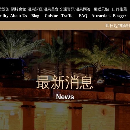
館設施
關於會館
溫泉講座
溫泉美食
交通資訊
溫泉問答
鄰近景點
口碑推薦
cility
About Us
Blog
Cuisine
Traffic
FAQ
Attractions
Blogger
即日起到陽明山水-陽明閣餐
最新消息
News