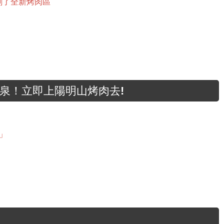
劃了全新烤肉區
泉！立即上陽明山烤肉去!
」