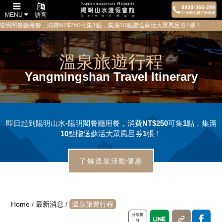
MENU
語言
餐廳用餐，消費NT$250可集1點，集滿10點贈送蘇活大眾風呂券1張！ 為維
溫泉旅遊行程
Yangmingshan Travel Itinerary
即日起到陽明山水-陽明閣餐廳用餐，消費NT$250可集1點，集滿
10點贈送蘇活大眾風呂券1張！
了解溫泉活動優惠
Home
/
最新消息
/
溫泉旅遊行程
2