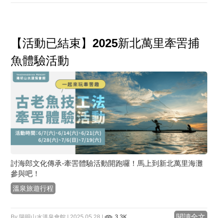
【活動已結束】2025新北萬里牽罟捕
魚體驗活動
討海郎文化傳承-牽罟體驗活動開跑囉！馬上到新北萬里海灘
參與吧！
溫泉旅遊行程
閱讀全文
By 陽明山水溫泉會館 | 2025.05.28 |
3.3K