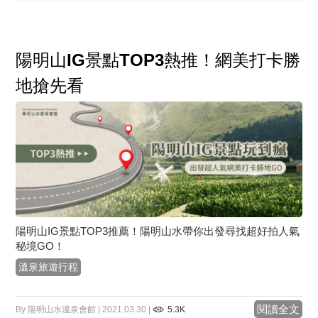
陽明山IG景點TOP3熱推！網美打卡勝
地搶先看
陽明山IG景點TOP3推薦！陽明山水帶你出發尋找超好拍人氣
秘境GO！
溫泉旅遊行程
閱讀全文
By 陽明山水溫泉會館 | 2021.03.30 |
5.3K