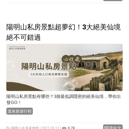
陽明山私房景點超夢幻！3大絕美仙境
絕不可錯過
陽明山私房景點有哪些？3個最低調隱密的絕美仙境，帶你出
發GO！
溫泉旅遊行程
閱讀全文
By 陽明山水溫泉會館 | 2021.03.12 |
6.7K