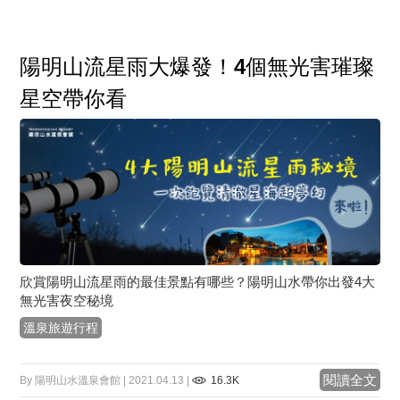
陽明山流星雨大爆發！4個無光害璀璨
星空帶你看
欣賞陽明山流星雨的最佳景點有哪些？陽明山水帶你出發4大
無光害夜空秘境
溫泉旅遊行程
閱讀全文
By 陽明山水溫泉會館 | 2021.04.13 |
16.3K