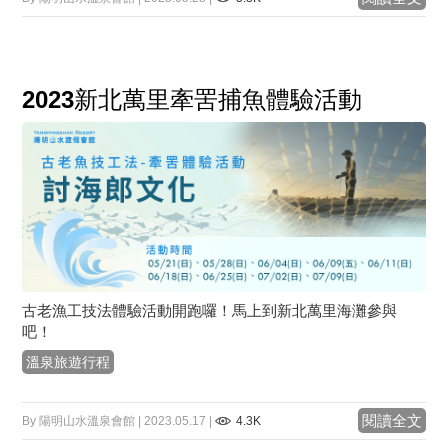
2023新北萬里牽罟捕魚體驗活動
古老漁工技法體驗活動開跑囉！馬上到新北萬里海灘參與
吧！
溫泉旅遊行程
閱讀全文
By 陽明山水溫泉會館 | 2023.05.17 |
4.3K