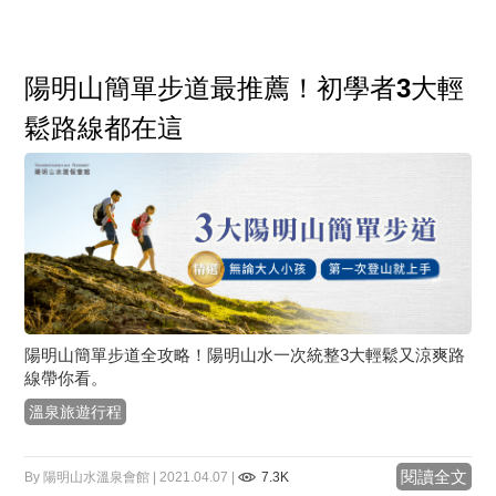
陽明山簡單步道最推薦！初學者3大輕
鬆路線都在這
陽明山簡單步道全攻略！陽明山水一次統整3大輕鬆又涼爽路
線帶你看。
溫泉旅遊行程
閱讀全文
By 陽明山水溫泉會館 | 2021.04.07 |
7.3K