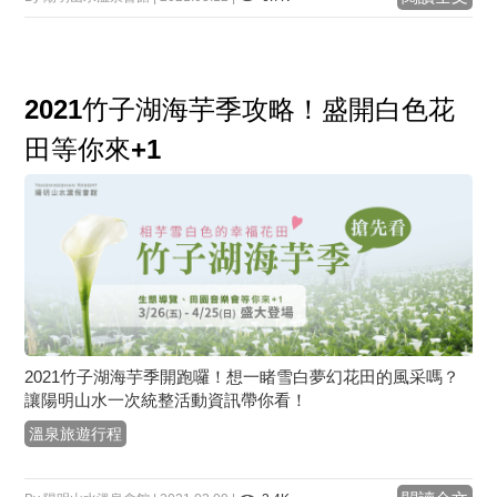
2021竹子湖海芋季攻略！盛開白色花
田等你來+1
2021竹子湖海芋季開跑囉！想一睹雪白夢幻花田的風采嗎？
讓陽明山水一次統整活動資訊帶你看！
溫泉旅遊行程