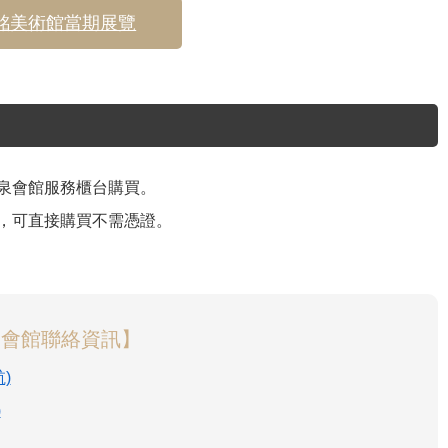
銘美術館當期展覽
泉會館服務櫃台購買。
，可直接購買不需憑證。
泉會館聯絡資訊】
)
)