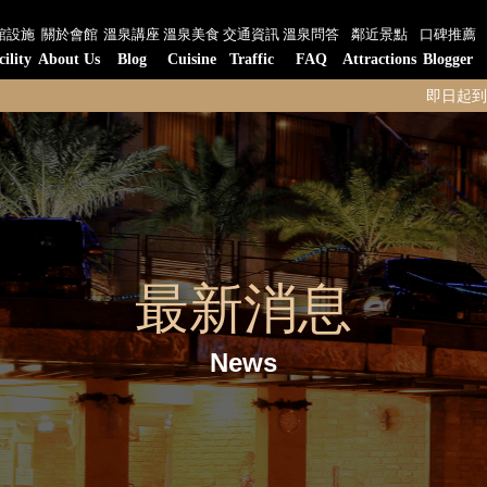
館設施
關於會館
溫泉講座
溫泉美食
交通資訊
溫泉問答
鄰近景點
口碑推薦
cility
About Us
Blog
Cuisine
Traffic
FAQ
Attractions
Blogger
即日起到陽明山水-陽明閣
最新消息
News