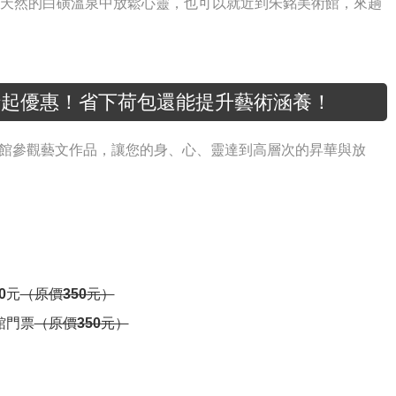
純天然的白磺溫泉中放鬆心靈，也可以就近到朱銘美術館，來趟
折起優惠！省下荷包還能提升藝術涵養！
術館參觀藝文作品，讓您的身、心、靈達到高層次的昇華與放
0元
（原價350元）
館門票
（原價350元）