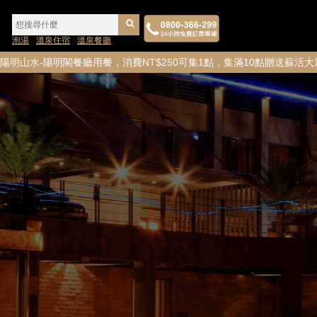
泡湯
溫泉住宿
溫泉餐廳
餐廳用餐，消費NT$250可集1點，集滿10點贈送蘇活大眾風呂券