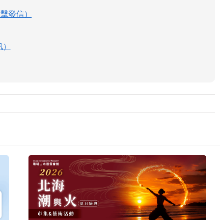
m（點擊發信）
訊）