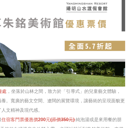
鐘處
，坐落於山林之間，致力於「引導式」的兒童藝文體驗，
涵養。寬廣的藝文空間、遼闊的展覽環境，讓藝術的呈現面貌更
了人文精神及現代感。
供
住宿客門票優惠價200元
(原價350元)
純泡湯或是來用餐的朋