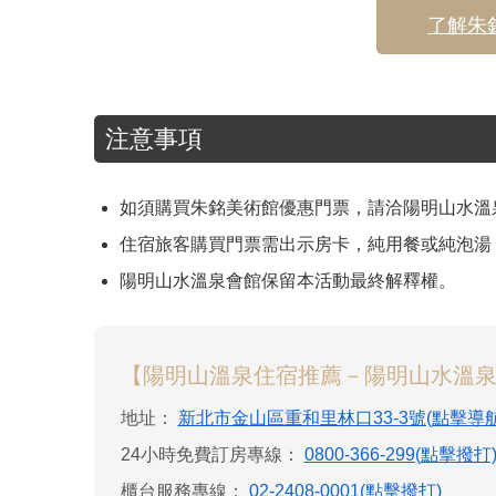
了解朱
注意事項
如須購買朱銘美術館優惠門票，請洽陽明山水溫
住宿旅客購買門票需出示房卡，純用餐或純泡湯
陽明山水溫泉會館保留本活動最終解釋權。
【陽明山溫泉住宿推薦－陽明山水溫
地址：
新北市金山區重和里林口33-3號(點擊導航
24小時免費訂房專線：
0800-366-299(點擊撥打
櫃台服務專線：
02-2408-0001(點擊撥打)