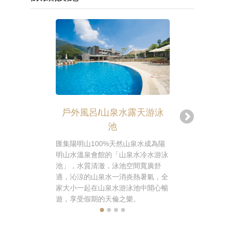
戶外風呂/山泉水露天游泳
戶外風
池
享受頂級湯
水療SPA按
匯集陽明山100%天然山泉水成為陽
沖擊泉、浸
明山水溫泉會館的「山泉水冷水游泳
療SPA設備
池」，水質清澈，泳池空間寬廣舒
白磺湯泉，
適，沁涼的山泉水一消炎熱暑氣，全
釋放全身壓
家大小一起在山泉水游泳池中開心暢
遊，享受假期的天倫之樂。