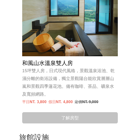
和風山水溫泉雙人房
15坪雙人房，日式現代風格，景觀溫泉浴池、乾
濕分離的衛浴設備，獨立景觀陽台能欣賞層層山
嵐和景觀四季蓮花池。備有咖啡、茶品、礦泉水
及寬頻網路。
平日NT.
3,800
假日NT.
4,800
定價NT. 9,000
了解房型
旅館設施