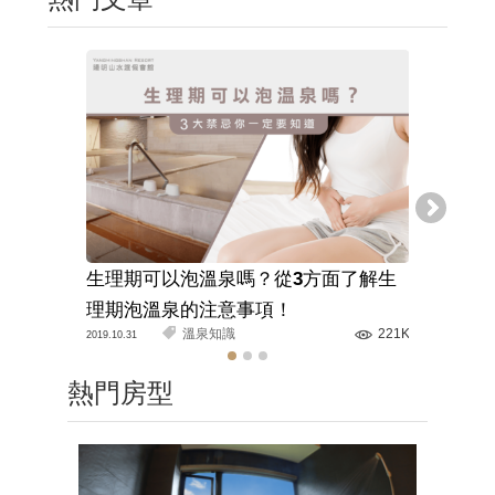
生理期可以泡溫泉嗎？從3方面了解生
溫泉旅館
理期泡溫泉的注意事項！
解正確的
溫泉知識
221K
2019.10.31
2020.03.11
熱門房型