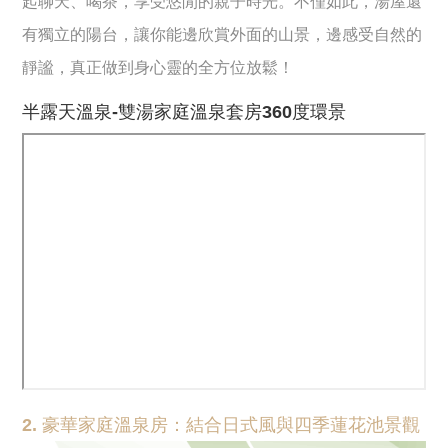
起聊天、喝茶，享受悠閒的親子時光。不僅如此，湯屋還
有獨立的陽台，讓你能邊欣賞外面的山景，邊感受自然的
靜謐，真正做到身心靈的全方位放鬆！
半露天溫泉-雙湯家庭溫泉套房360度環景
2. 豪華家庭溫泉房：結合日式風與四季蓮花池景觀