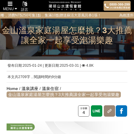
MENU
語言
$250可集1點，集滿10點贈送蘇活大眾風呂券1張！ 為維護所有貴賓的隱私與
金山溫泉家庭湯屋怎麼挑？3大推薦
讓全家一起享受泡湯樂趣
發布日期:2025-01-24 | 更新日期:2025-03-31 |
4.8K
本文共2709字，閱讀時間約9分鐘
Home
/
溫泉講座
/
溫泉住宿
/
金山溫泉家庭湯屋怎麼挑？3大推薦讓全家一起享受泡湯樂趣
4