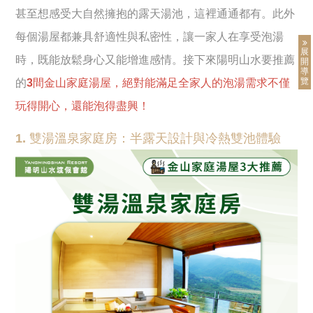
甚至想感受大自然擁抱的露天湯池，這裡通通都有。此外
每個湯屋都兼具舒適性與私密性，讓一家人在享受泡湯
展
時，既能放鬆身心又能增進感情。接下來陽明山水要推薦
開
導
覽
的
3間金山家庭湯屋，絕對能滿足全家人的泡湯需求不僅
玩得開心，還能泡得盡興！
1. 雙湯溫泉家庭房：半露天設計與冷熱雙池體驗