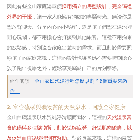
因此有些金山家庭湯屋便
採用獨立的房型設計，完全隔絕
外界的干擾
，讓一家人能擁有獨處的專屬時光。無論你是
想放聲聊天、分享內心的小秘密，還是孩子們想在湯池裡
開心玩鬧，都不用擔心會打擾到其他旅客。這種不用拘束
的放鬆感，特別適合家庭出遊時的需求。而且對於需要照
顧孩子的家庭來說，這樣的設計也讓爸媽不需要時刻擔心
孩子跑出視線之外，輕鬆享受屬於自己的片刻寧靜。
延伸閱讀：
金山家庭泡湯行程怎麼規劃？6個重點來教
你！
3. 富含硫磺與礦物質的天然泉水，呵護全家健康
金山白磺溫泉以水質純淨滑順而聞名，這裡的
天然溫泉富
含硫磺與多種礦物質，對於緩解疲勞、舒緩肌肉酸痛，以
及促進血液循環特別有幫助
。對於長輩來說，這樣的泉質