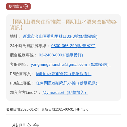
版權宣告
【陽明山溫泉住宿推薦－陽明山水溫泉會館聯絡
資訊】
地址：
新北市金山區重和里林口33-3號(點擊導航)
24小時免費訂房專線：
0800-366-299(點擊撥打)
櫃台服務專線：
02-2408-0001(點擊撥打)
客服信箱：
yangmingshanshui@gmail.com（點擊發信）
FB臉書專頁：
陽明山水渡假會館​（點擊觀看）
FB線上客服：
任何問題都能私訊小編（點擊私訊）
加入官方Line＠：
@ymsresort（點擊加入）
發布日期:2025-01-24 | 更新日期:2025-03-31 |
4.8K
熱門文章