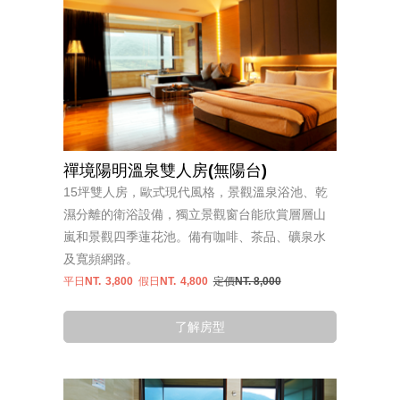
禪境陽明溫泉雙人房(無陽台)
15坪雙人房，歐式現代風格，景觀溫泉浴池、乾
濕分離的衛浴設備，獨立景觀窗台能欣賞層層山
嵐和景觀四季蓮花池。備有咖啡、茶品、礦泉水
及寬頻網路。
平日NT.
3,800
假日NT.
4,800
定價NT. 8,000
了解房型