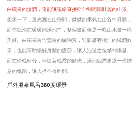
白磺泉的溫潤，還能讓視線直接延伸到周圍壯麗的山景
。
想像一下，晨光灑在山巒間，微微的霧氣在山谷中升騰，
而你就泡在暖暖的湯池中，整個畫面像是一幅山水畫一樣
美好。白磺泉富含豐富的礦物質，對肌膚有極佳的滋潤效
果，也能幫助緩解身體的疲勞，讓人泡過之後精神煥發。
而在傍晚時分，伴隨著晚霞的餘光，湯池四周更添一份愜
意的氛圍，讓人捨不得離開。
戶外溫泉風呂360度環景