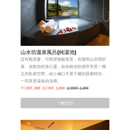
山水坊溫泉風呂(純湯池)
設有觀景窗，可眺望無敵美景，在陽明山水間舒
展、放鬆你的身心靈，給你絕佳的感官享受！獨
立的私密空間，給小倆口不受干擾的甜蜜時光，
一同享受湯泉的洗禮。
平日NT.
800
假日NT.
1,000
定價NT. 1,300
了解房型