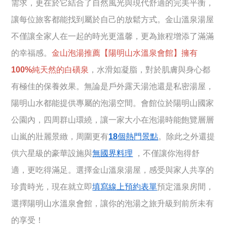
需求，更在於它結合了自然風光與現代舒適的完美平衡，
讓每位旅客都能找到屬於自己的放鬆方式。金山溫泉湯屋
不僅讓全家人在一起的時光更溫馨，更為旅程增添了滿滿
的幸福感。
金山泡湯推薦【陽明山水溫泉會館】擁有
100%純天然的白磺泉
，水滑如凝脂，對於肌膚與身心都
有極佳的保養效果。無論是戶外露天湯池還是私密湯屋，
陽明山水都能提供專屬的泡湯空間。會館位於陽明山國家
公園內，四周群山環繞，讓一家大小在泡湯時能飽覽層層
山嵐的壯麗景緻，周圍更有
18個熱門景點
。除此之外還提
供六星級的豪華設施與
無國界料理
，不僅讓你泡得舒
適，更吃得滿足。選擇金山溫泉湯屋，感受與家人共享的
珍貴時光，現在就立即
填寫線上預約表單
預定溫泉房間，
選擇陽明山水溫泉會館，讓你的泡湯之旅升級到前所未有
的享受！