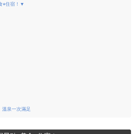
食+住宿！▼
、溫泉一次滿足