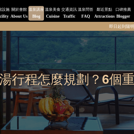
館設施
關於會館
溫泉講座
溫泉美食
交通資訊
溫泉問答
鄰近景點
口碑推薦
cility
About Us
Blog
Cuisine
Traffic
FAQ
Attractions
Blogger
即日起到陽明山水-陽明閣餐
湯行程怎麼規劃？6個