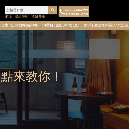
泡湯
溫泉住宿
溫泉餐廳
廳用餐，消費NT$250可集1點，集滿10點贈送蘇活大眾風呂券1
重點來教你！