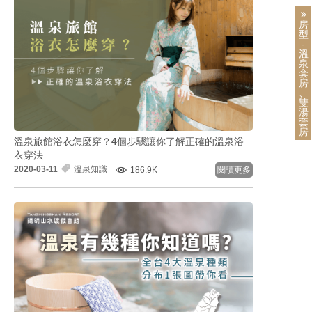
房
型
-
溫
泉
套
房
、
雙
湯
套
房
溫泉旅館浴衣怎麼穿？4個步驟讓你了解正確的溫泉浴
衣穿法
2020-03-11
溫泉知識
186.9K
閱讀更多