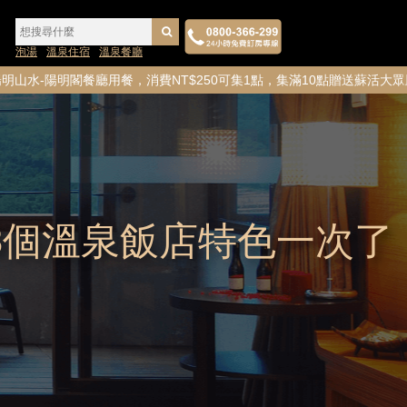
泡湯
溫泉住宿
溫泉餐廳
餐廳用餐，消費NT$250可集1點，集滿10點贈送蘇活大眾風呂券
3個溫泉飯店特色一次了