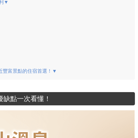
利▼
鄰近豐富景點的住宿首選！▼
優缺點一次看懂！