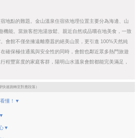
住宿地點的難題。金山溫泉住宿依地理位置主要分為海邊、山
遊機能。當旅客想泡湯放鬆、親近自然或品嚐在地美食，一致
。會館不僅坐擁遠離塵囂的絕美山景，更引進 100%天然純
，在確保極佳通風與安全性的同時，會館也鄰近眾多熱門旅遊
視行程豐富度的家庭客群，陽明山水溫泉會館都能完美滿足，
擊快速跳轉至對應段落）
次看懂！▼
▼
心▼