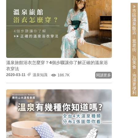
市
區
溫
泉
飯
店
：
逛
老
街
、
品
溫泉旅館浴衣怎麼穿？4個步驟讓你了解正確的溫泉浴
美
食
衣穿法
，
2020-03-11
溫泉知識
186.7K
閱讀更多
泡
湯
更
便
利