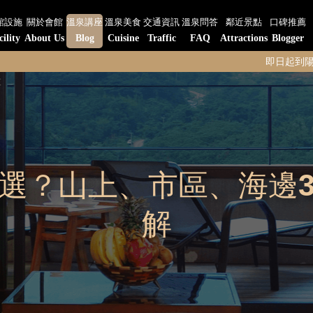
館設施
關於會館
溫泉講座
溫泉美食
交通資訊
溫泉問答
鄰近景點
口碑推薦
cility
About Us
Blog
Cuisine
Traffic
FAQ
Attractions
Blogger
即日起到陽明山水-陽明閣
選？山上、市區、海邊
解