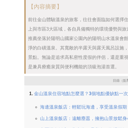
【內容摘要】
前往金山體驗溫泉的旅客，往往會面臨如何選擇
上與市區3大區域，各自具備獨特的環境優勢與旅
推薦坐落於陽明山國家公園內的陽明山水溫泉會館
淨的白磺溫泉。其寬敞的半露天與露天風呂設施
景點。無論是追求高私密性度假的伴侶，還是重
是兼具療癒泉質與便利機能的頂級泡湯首選。
目錄（點
金山溫泉住宿地點怎麼選？3個地點優缺點一
海邊溫泉飯店：輕鬆玩海邊，享受溫泉假期
山上溫泉飯店：遠離塵囂，擁抱山景放鬆身