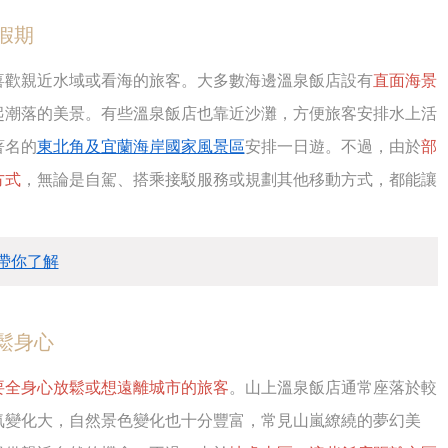
假期
喜歡親近水域或看海的旅客。大多數海邊溫泉飯店設有
直面海景
起潮落的美景。有些溫泉飯店也靠近沙灘，方便旅客安排水上活
著名的
東北角及宜蘭海岸國家風景區
安排一日遊。不過，由於
部
方式
，無論是自駕、搭乘接駁服務或規劃其他移動方式，都能讓
帶你了解
鬆身心
要全身心放鬆或想遠離城市的旅客
。山上溫泉飯店通常座落於較
氣變化大，自然景色變化也十分豐富，常見山嵐繚繞的夢幻美