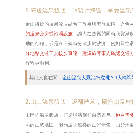
1.海邊溫泉飯店：輕鬆玩海邊，享受溫泉
金山海邊的溫泉飯店結合了溫泉與海洋風情，適合
的溫泉套房或泡湯設施
，讓人在放鬆的同時欣賞潮
動的行程，或是在日落時分散步於沙灘，例如前往
分地點交通工具較少直達，建議旅客事先確認交通
行程更順利。
其他人也在問：
金山溫泉大眾池怎麼挑？3大標準
2.山上溫泉飯店：遠離塵囂，擁抱山景放
山區的溫泉飯店主打環境清幽和自然景色，
適合需
高的山坡地區，能夠遠眺層疊的山巒景色，由於天