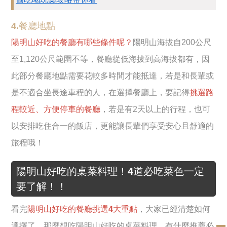
4.餐廳地點
陽明山好吃的餐廳有哪些條件呢？
陽明山海拔自200公尺
至1,120公尺範圍不等，餐廳從低海拔到高海拔都有，因
此部分餐廳地點需要花較多時間才能抵達，若是和長輩或
是不適合坐長途車程的人，在選擇餐廳上，要記得
挑選路
程較近、方便停車的餐廳
，若是有2天以上的行程，也可
以安排吃住合一的飯店，更能讓長輩們享受安心且舒適的
旅程哦！
陽明山好吃的桌菜料理！4道必吃菜色一定
要了解！！
看完
陽明山好吃的餐廳挑選4大重點
，大家已經清楚如何
選擇了，那麼想吃陽明山好吃的桌菜料理，有什麼推薦必