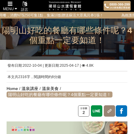
MENU
語言
NT$250可集1點，集滿10點贈送蘇活大眾風呂券1張！ 為維護所有貴賓的隱
陽明山好吃的餐廳有哪些條件呢？4
個重點一定要知道！
發布日期:2022-10-04 | 更新日期:2025-04-17 |
4.8K
本文共2316字，閱讀時間約8分鐘
Home
/
溫泉講座
/
溫泉美食
/
陽明山好吃的餐廳有哪些條件呢？4個重點一定要知道！
2