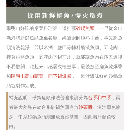
陽明山好吃的桌菜料理第一道推薦
砂鍋魚頭
，一早從金山
漁港將新鮮魚頭運至餐廳，經過廚師純熟手藝，事先將魚
頭清洗乾淨，並以米酒、鹽巴等輔料醃漬魚頭、五花肉，
接著再將魚頭、五花肉下鍋煎炸，就能讓魚肉在燉煮過後
不易散開、吃起來口感層次較豐厚，最後放至扁魚乾爆香
和
陽明山高山蔬菜一同下鍋燉煮
，一道汁濃味鮮的砂鍋魚
頭就製作完成。
補充說明：砂鍋魚頭作法普遍來說分為
台系和中系
，兩
者最大差異在於台系砂鍋魚頭有放
沙茶醬
、湯汁顏色較
深，中系砂鍋魚頭則無放置沙茶醬，因此湯汁顏色較
白。