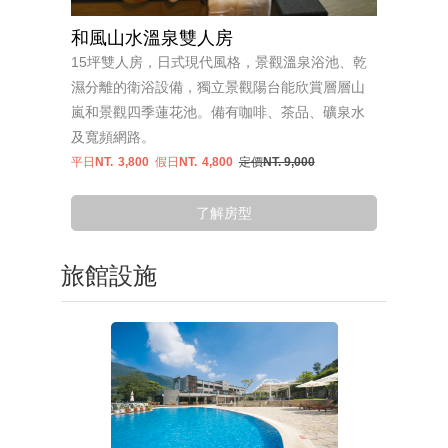
和風山水溫泉雙人房
15坪雙人房，日式現代風格，景觀溫泉浴池、乾
濕分離的衛浴設備，獨立景觀陽台能欣賞層層山
嵐和景觀四季蓮花池。備有咖啡、茶品、礦泉水
及寬頻網路。
平日NT.
3,800
假日NT.
4,800
定價NT. 9,000
了解房型
旅館設施