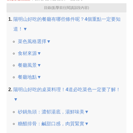
目錄(點擊前往閱讀該段內容)
陽明山好吃的餐廳有哪些條件呢？4個重點一定要知
道！▼
菜色風格選擇▼
食材來源▼
餐廳風景▼
餐廳地點▼
陽明山好吃的桌菜料理！4道必吃菜色一定要了解！
▼
砂鍋魚頭：濃郁湯底，湯鮮味美▼
糖醋排骨：鹹甜口感，肉質緊實▼