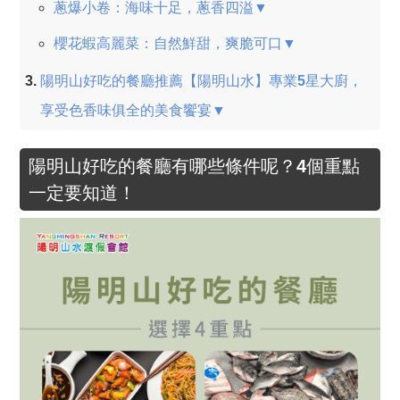
蔥爆小卷：海味十足，蔥香四溢▼
櫻花蝦高麗菜：自然鮮甜，爽脆可口▼
陽明山好吃的餐廳推薦【陽明山水】專業5星大廚，
享受色香味俱全的美食饗宴▼
陽明山好吃的餐廳有哪些條件呢？4個重點
一定要知道！