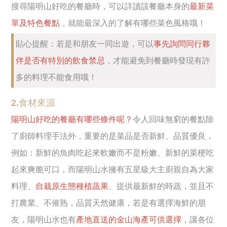
搜尋陽明山好吃的餐廳時，可以詳讀該餐廳本身的
最新菜
單及特色餐點
，就能最深入的了解有哪些菜色風格哦！
貼心提醒：若是和朋友一同出遊，可以
事先詢問同行夥
伴是否有特別的飲食禁忌
，才能避免到餐廳時發現有許
多的料理不能食用哦！
2.食材來源
陽明山好吃的餐廳有哪些條件呢？
令人回味無窮的餐點除
了廚師料理手法外，重要的是菜品是否新鮮、品質優良，
例如：新鮮的魚肉吃起來軟嫩而不是粉嫩、新鮮的菜梗吃
起來爽脆可口，而陽明山水擁有五星級大主廚親自為大家
料理、
自栽原生態種植蔬果
、提供最新鮮的時蔬，並且不
打農業、不催熟，品質天然健康，若是有選擇海鮮的朋
友，陽明山水也有
產地直送的金山海產可供選擇
，讓各位