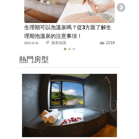
生理期可以泡溫泉嗎？從3方面了解生
溫泉旅館
理期泡溫泉的注意事項！
解正確的
溫泉知識
221K
2019.10.31
2020.03.11
熱門房型