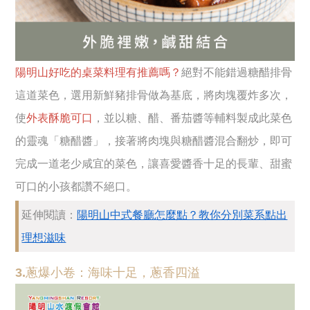
陽明山好吃的桌菜料理有推薦嗎？
絕對不能錯過糖醋排骨
這道菜色，選用新鮮豬排骨做為基底，將肉塊覆炸多次，
使
外表酥脆可口
，並以糖、醋、番茄醬等輔料製成此菜色
的靈魂「糖醋醬」，接著將肉塊與糖醋醬混合翻炒，即可
完成一道老少咸宜的菜色，讓喜愛醬香十足的長輩、甜蜜
可口的小孩都讚不絕口。
延伸閱讀：
陽明山中式餐廳怎麼點？教你分別菜系點出
理想滋味
3.蔥爆小卷：海味十足，蔥香四溢