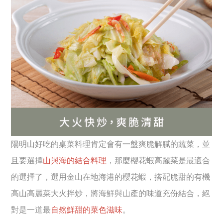
陽明山好吃的桌菜料理肯定會有一盤爽脆解膩的蔬菜，並
且要選擇
山與海的結合料理
，那麼櫻花蝦高麗菜是最適合
的選擇了，選用金山在地海港的櫻花蝦，搭配脆甜的有機
高山高麗菜大火拌炒，將海鮮與山產的味道充份結合，絕
對是一道最
自然鮮甜的菜色滋味
。