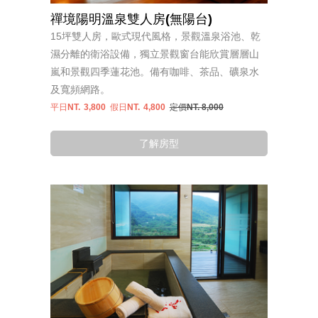
禪境陽明溫泉雙人房(無陽台)
15坪雙人房，歐式現代風格，景觀溫泉浴池、乾
濕分離的衛浴設備，獨立景觀窗台能欣賞層層山
嵐和景觀四季蓮花池。備有咖啡、茶品、礦泉水
及寬頻網路。
平日NT.
3,800
假日NT.
4,800
定價NT. 8,000
了解房型