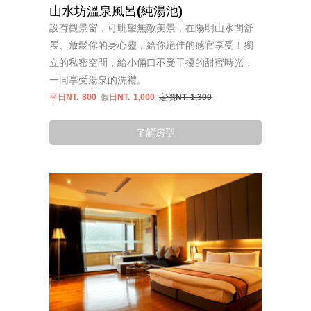
山水坊溫泉風呂(純湯池)
設有觀景窗，可眺望無敵美景，在陽明山水間舒
展、放鬆你的身心靈，給你絕佳的感官享受！獨
立的私密空間，給小倆口不受干擾的甜蜜時光，
一同享受湯泉的洗禮。
平日NT.
800
假日NT.
1,000
定價NT. 1,300
了解房型