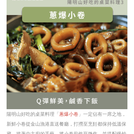
陽明山好吃的桌菜料理「
蔥爆小卷
」一定佔有一席之地，
新鮮小卷從金山漁港直送餐廳，打撈至烹飪都保持低溫保
藏，接著由主廚的手藝，將小卷煎炸至微焦，並搭配爆炒