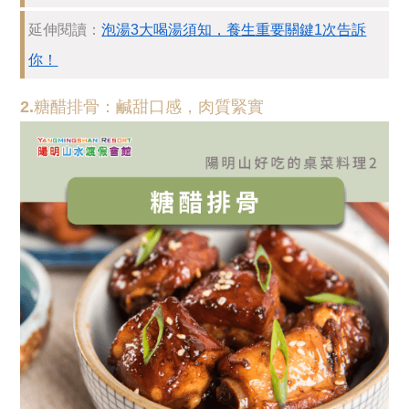
延伸閱讀：
泡湯3大喝湯須知，養生重要關鍵1次告訴
你！
2.糖醋排骨：鹹甜口感，肉質緊實