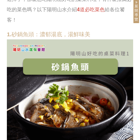
展
吃的菜色嗎？以下陽明山水介紹
4道必吃菜色
給各位饕
開
導
覽
客！
1.砂鍋魚頭：濃郁湯底，湯鮮味美