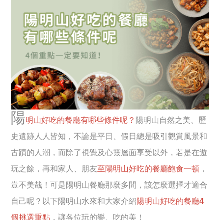
陽
明山好吃的餐廳有哪些條件呢？
陽明山自然之美、歷
史遺跡人人皆知，不論是平日、假日總是吸引觀賞風景和
古蹟的人潮，而除了視覺及心靈層面享受以外，若是在遊
玩之餘，再和家人、朋友
至陽明山好吃的餐廳飽食一頓
，
豈不美哉！可是陽明山餐廳那麼多間，該怎麼選擇才適合
自己呢？以下陽明山水來和大家介紹
陽明山好吃的餐廳4
個挑選重點
，讓各位玩的樂、吃的美！