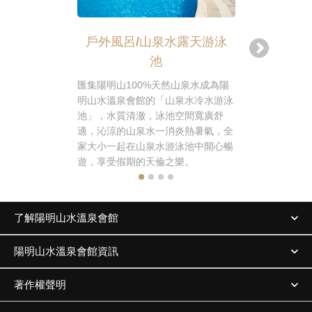
戶外風呂/山泉水露天游泳
池
享受渡假時
宴！陽明山
匯集陽明山100%天然山泉水成為陽
替來訪的旅
明山水溫泉會館的「山泉水冷水游泳
渡假時光不
池」，水質清澈，泳池空間寬廣舒
之旅，更能
適，沁涼的山泉水一消炎熱暑氣，全
味！
家大小一起在山泉水游泳池中開心暢
遊，享受假期的天倫之樂。
了解陽明山水溫泉會館
陽明山水溫泉會館資訊
著作權聲明