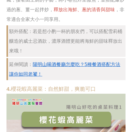
過的蔥、薑一起拌炒，
釋放出海鮮、蔥的清香與甜味
，非
常適合全家大小一同享用。
額外搭配：若是想小酌一杯的朋友們，可以搭配雪莉桶
釀造的威士忌酒款，濃厚酒體更能將海鮮的甜味釋放出
來哦！
延伸閱讀：
陽明山喝酒餐廳怎麼吃？5種餐酒搭配方法
讓你如同老饕！
4.櫻花蝦高麗菜：自然鮮甜，爽脆可口