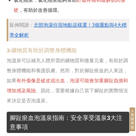
氯化物泉：氯化物泉能夠幫助
紓緩疼痛和緩解肌肉僵
硬
，有助於改善循環。
延伸閱讀：
北部泡湯住宿地點這樣選！3個重點與4大標
準全解析
3.礦物質有助於調整身體機能
泡溫泉可以補充人體所需的礦物質和微量元素，有助於調
整身體機能和養護肌膚。然而，對於腳趾瘀血的人來說，
如果
有外傷像是破皮或出血，泡湯可能會加重腳趾負擔和
增加感染風險
。因此，需要根據自己當下腳趾的實際情況
來決定是否泡溫泉。
展
腳趾瘀血泡溫泉指南：安全享受溫泉3大注
開
導
意事項
覽