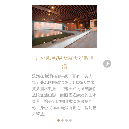
戶外風呂/男女露天景觀裸
戶外風呂
湯
浸泡在色澤白如牛奶、富有「美人
匯集陽明山1
湯」盛名的白磺溫泉，100%天然泉
明山水溫泉
質溫潤不刺鼻，半露天式的溫泉讓你
池」，水質
放眼無邊山際，飽眼雲霧繚繞的山水
適，沁涼的
美景，讓來到陽明山水溫泉會館的
家大小一起
你，身心徜徉在自然山泉之中得到壓
遊，享受假
力釋放。