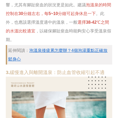
響，尤其有腳趾瘀血的狀況更是如此。建議
泡溫泉的時間
控制在30分鐘左右，每5~10分鐘可起身休息一下
。此
外，也應該選擇溫度適中的溫泉，一般
選擇38-42℃之間
的水溫比較適宜
，以確保腳趾瘀血時能夠安心享受溫泉假
期。
延伸閱讀：
泡溫泉後疲累怎麼辦？4個泡湯重點正確放
鬆身心
3.緩慢進入與離開溫泉：防止血管收縮引起不適