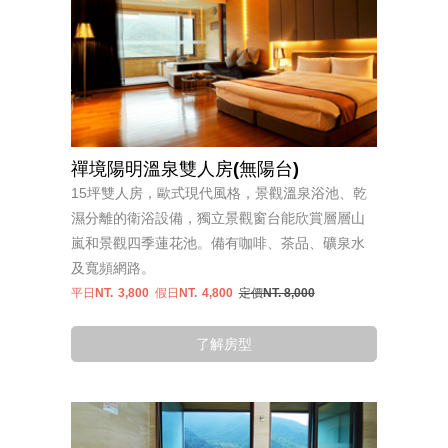
禪境陽明溫泉雙人房(無陽台)
15坪雙人房，歐式現代風格，景觀溫泉浴池、乾
濕分離的衛浴設備，獨立景觀窗台能欣賞層層山
嵐和景觀四季蓮花池。備有咖啡、茶品、礦泉水
及寬頻網路。
平日NT.
3,800
假日NT.
4,800
定價NT. 8,000
了解房型