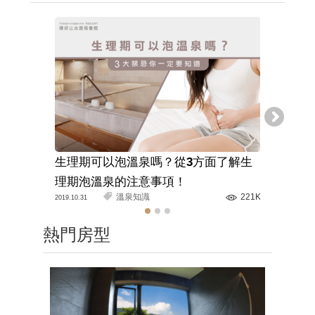
生理期可以泡溫泉嗎？從3方面了解生
溫泉旅館
理期泡溫泉的注意事項！
解正確的
溫泉知識
221K
2019.10.31
2020.03.11
熱門房型