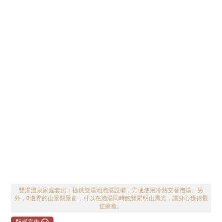
雙湯溫泉家庭套房：提供雙湯池泡湯設備，方便使用冷熱交替泡湯。另
外，0邊界的山景觀景窗，可以在泡湯同時飽覽陽明山風光，讓身心獲得最
佳療癒。