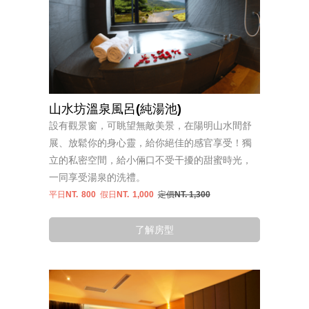
山水坊溫泉風呂(純湯池)
設有觀景窗，可眺望無敵美景，在陽明山水間舒
展、放鬆你的身心靈，給你絕佳的感官享受！獨
立的私密空間，給小倆口不受干擾的甜蜜時光，
一同享受湯泉的洗禮。
平日NT.
800
假日NT.
1,000
定價NT. 1,300
了解房型