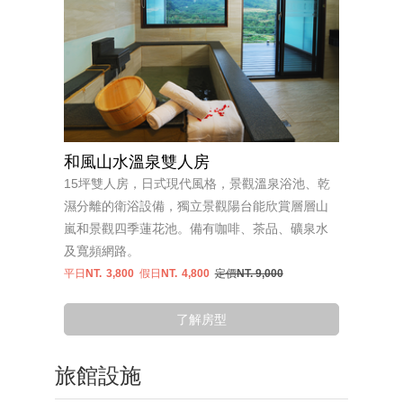
和風山水溫泉雙人房
15坪雙人房，日式現代風格，景觀溫泉浴池、乾
濕分離的衛浴設備，獨立景觀陽台能欣賞層層山
嵐和景觀四季蓮花池。備有咖啡、茶品、礦泉水
及寬頻網路。
平日NT.
3,800
假日NT.
4,800
定價NT. 9,000
了解房型
旅館設施