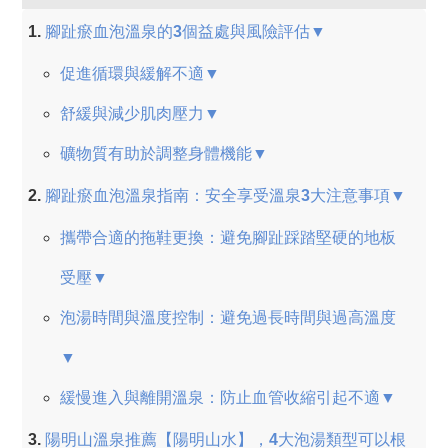
腳趾瘀血泡溫泉的3個益處與風險評估▼
促進循環與緩解不適▼
舒緩與減少肌肉壓力▼
礦物質有助於調整身體機能▼
腳趾瘀血泡溫泉指南：安全享受溫泉3大注意事項▼
攜帶合適的拖鞋更換：避免腳趾踩踏堅硬的地板
受壓▼
泡湯時間與溫度控制：避免過長時間與過高溫度
▼
緩慢進入與離開溫泉：防止血管收縮引起不適▼
陽明山溫泉推薦【陽明山水】，4大泡湯類型可以根