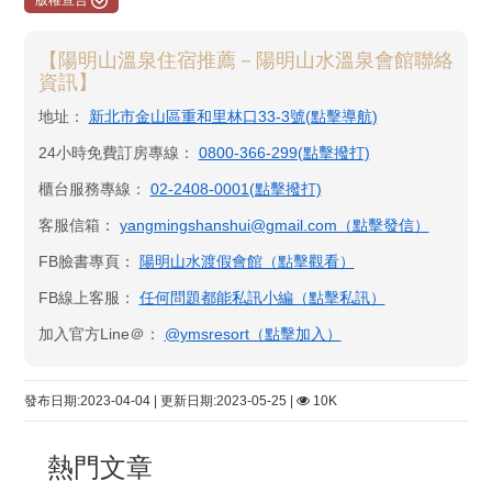
版權宣告
【陽明山溫泉住宿推薦－陽明山水溫泉會館聯絡
資訊】
地址：
新北市金山區重和里林口33-3號(點擊導航)
24小時免費訂房專線：
0800-366-299(點擊撥打)
櫃台服務專線：
02-2408-0001(點擊撥打)
客服信箱：
yangmingshanshui@gmail.com（點擊發信）
FB臉書專頁：
陽明山水渡假會館​（點擊觀看）
FB線上客服：
任何問題都能私訊小編（點擊私訊）
加入官方Line＠：
@ymsresort（點擊加入）
發布日期:2023-04-04 | 更新日期:2023-05-25 |
10K
熱門文章