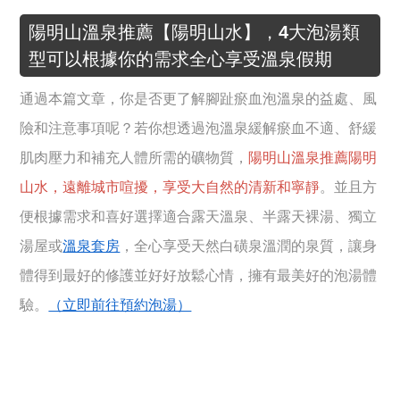
陽明山溫泉推薦【陽明山水】，4大泡湯類
型可以根據你的需求全心享受溫泉假期
通過本篇文章，你是否更了解腳趾瘀血泡溫泉的益處、風
險和注意事項呢？若你想透過泡溫泉緩解瘀血不適、舒緩
肌肉壓力和補充人體所需的礦物質，
陽明山溫泉推薦陽明
山水，遠離城市喧擾，享受大自然的清新和寧靜
。並且方
便根據需求和喜好選擇適合露天溫泉、半露天裸湯、獨立
湯屋或
溫泉套房
，全心享受天然白磺泉溫潤的泉質，讓身
體得到最好的修護並好好放鬆心情，擁有最美好的泡湯體
驗。
（立即前往預約泡湯）