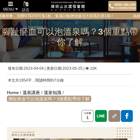
MENU
語言
費NT$250可集1點，集滿10點贈送蘇活大眾風呂券1張！ 為維護所有貴賓的
腳趾瘀血可以泡溫泉嗎？3個重點帶
你了解
發布日期:2023-04-04 | 更新日期:2023-05-25 |
10K
本文共1954字，閱讀時間約7分鐘
Home
/
溫泉講座
/
溫泉知識
/
腳趾瘀血可以泡溫泉嗎？3個重點帶你了解
1