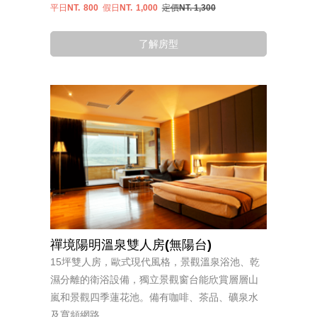
平日NT.
800
假日NT.
1,000
定價NT. 1,300
了解房型
禪境陽明溫泉雙人房(無陽台)
15坪雙人房，歐式現代風格，景觀溫泉浴池、乾
濕分離的衛浴設備，獨立景觀窗台能欣賞層層山
嵐和景觀四季蓮花池。備有咖啡、茶品、礦泉水
及寬頻網路。