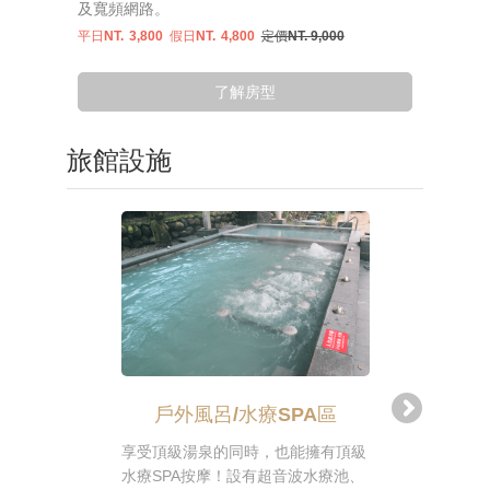
及寬頻網路。
平日NT.
3,800
假日NT.
4,800
定價NT. 9,000
了解房型
旅館設施
戶外風呂/水療SPA區
戶外風
享受頂級湯泉的同時，也能擁有頂級
在群山環抱
水療SPA按摩！設有超音波水療池、
覽陽明山的