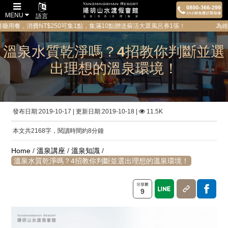
MENU
語言
費NT$250可集1點，集滿10點贈送蘇活大眾風呂券1張！ 為維護所有貴賓的
溫泉水質乾淨嗎？4招教你判斷並選
出理想的溫泉環境！
發布日期:2019-10-17 | 更新日期:2019-10-18 |
11.5K
本文共2168字，閱讀時間約8分鐘
Home
/
溫泉講座
/
溫泉知識
/
溫泉水質乾淨嗎？4招教你判斷並選出理想的溫泉環境！
9