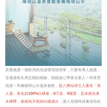
其實挑選一個乾淨的泡湯環境很簡單，只要有專人維護，
並通過衛生局定期的檢驗，就能放心帶著全家人一同享受
泡湯！而像陽明山水溫泉會館，
從八煙仙境引入素有「美
人湯」美名的100%白磺泉，0汙染、0雜質，且未經自來
水稀釋，保留純天然的白磺成分
，讓人泡湯時就像浸泡在