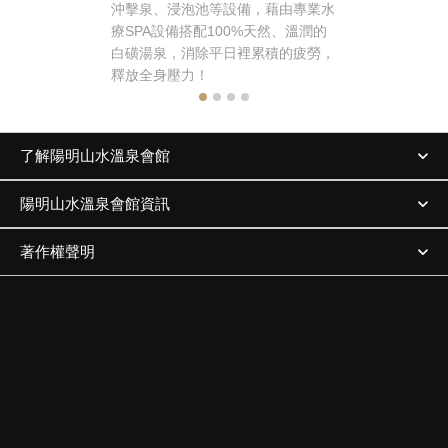
沖擊泉、浸泡池等設備，藉由專業水
茶，除了台
療SPA設備搭配100%天然、溫潤的
品咖啡、花
白磺湯泉，消除平日裡累積的疲勞，
擇，更有輕
釋放全身壓力！
擇哦！
了解陽明山水溫泉會館
陽明山水溫泉會館資訊
著作權聲明