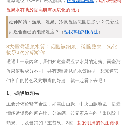
還原電位（ORP）表現優異，
根據新聞報導
，
這代表臺灣
溫泉水有助於提高肌膚抗氧化的能力
。
延伸閱讀：熱泉、溫泉、冷泉溫度範圍是多少？怎麼找
到適合自己的泡湯溫度？（
點我掌握3種方法
）
3大臺灣溫泉水質：碳酸氫鈉泉、硫酸鹽泉、氯化
物泉1次介紹給你
透過上一段內容，我們知道臺灣溫泉水質的定義。而臺灣
溫泉依照成分不同，共有3種常見的水質類型，想知道它
們各自的特色及對肌膚的好處，就一起看下去吧！
1、碳酸氫鈉泉
主要分佈於變質岩區，如雪山山脈、中央山脈地區，是臺
灣多數溫泉的所在地。分為鈣、鎂元素為主的「重碳酸土
類泉」，及含鈉的「重曹泉」2種，
對於肌膚的代謝循環