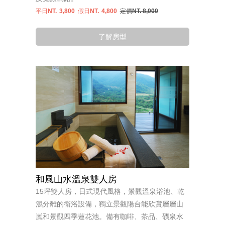
平日NT.
3,800
假日NT.
4,800
定價NT. 8,000
了解房型
和風山水溫泉雙人房
15坪雙人房，日式現代風格，景觀溫泉浴池、乾
濕分離的衛浴設備，獨立景觀陽台能欣賞層層山
嵐和景觀四季蓮花池。備有咖啡、茶品、礦泉水