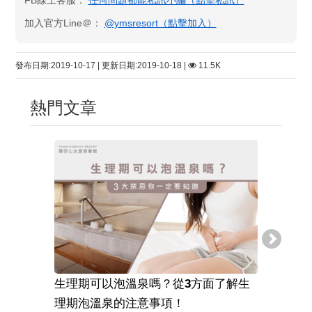
FB線上客服：
任何問題都能私訊小編（點擊私訊）
加入官方Line＠：
@ymsresort（點擊加入）
發布日期:2019-10-17 | 更新日期:2019-10-18 |
11.5K
熱門文章
生理期可以泡溫泉嗎？從3方面了解生
溫泉旅館
理期泡溫泉的注意事項！
解正確的