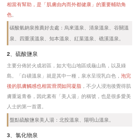
相當有幫助，是「肌膚由內而外都健康」的重要輔助角
色
。
碳酸氫鈉泉推薦好去處：烏來溫泉、清泉溫泉、谷關溫
泉、四重溪溫泉、知本溫泉、紅葉溫泉、礁溪溫泉。
2、硫酸鹽泉
主要分佈於火成岩區，如大屯山地區或龜山島，以及綠
島。「白磺溫泉」就是其中一種，泉水呈現乳白色，
泡完
後的肌膚觸感也相當滑潤如同凝脂
，不少人浸泡後覺得肌
膚重返青春，因此素有「美人湯」的稱號，也是很多愛美
人士的第一首選。
盤點硫酸鹽泉美人湯：北投溫泉、陽明山溫泉。
3、氯化物泉