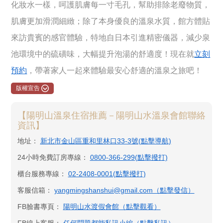
化妝水一樣，呵護肌膚每一寸毛孔，幫助排除老廢物質，
肌膚更加滑潤細緻；除了本身優良的溫泉水質，館方體貼
來訪貴賓的感官體驗，特地自日本引進精密儀器，減少泉
池環境中的硫磺味，大幅提升泡湯的舒適度！現在就
立刻
預約
，帶著家人一起來體驗最安心舒適的溫泉之旅吧！
版權宣告
【陽明山溫泉住宿推薦－陽明山水溫泉會館聯絡
資訊】
地址：
新北市金山區重和里林口33-3號(點擊導航)
24小時免費訂房專線：
0800-366-299(點擊撥打)
櫃台服務專線：
02-2408-0001(點擊撥打)
客服信箱：
yangmingshanshui@gmail.com（點擊發信）
FB臉書專頁：
陽明山水渡假會館​（點擊觀看）