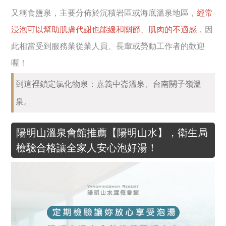
又稱食鹽泉，主要分佈於沉積岩區或海底溫泉地區，
經常
浸泡可以幫助肌膚代謝也能緩和關節、肌肉的不適感
，因
此相當受到服務業從業人員、長輩或勞動工作者的歡迎
喔！
到這裡鎖定氯化物泉：嘉義中崙溫泉、台南關子嶺溫
泉。
陽明山溫泉會館推薦【陽明山水】，衛生局
檢驗合格讓全家人安心泡好湯！