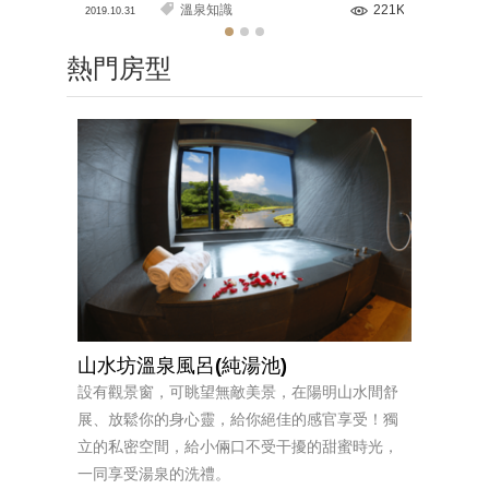
溫泉知識
221K
2019.10.31
2020.03.11
熱門房型
山水坊溫泉風呂(純湯池)
設有觀景窗，可眺望無敵美景，在陽明山水間舒
展、放鬆你的身心靈，給你絕佳的感官享受！獨
立的私密空間，給小倆口不受干擾的甜蜜時光，
一同享受湯泉的洗禮。