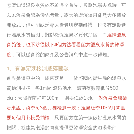
怎麼知道溫泉水質乾不乾淨？首先，規劃泡湯去處時，可
以以溫泉會館為優先考量，露天的野溪溫泉雖然大多屬於
開放式，但可能缺乏專人看管與定期維護，也沒有定期進
行溫泉水質檢測，難以確保溫泉水質乾淨度。而
選擇溫泉
會館後，也不妨從以下4個方法看看館方溫泉水質的乾淨
度
，可以從會館的簡介及公告消息中進一步得知。
1、有無定期檢測總落菌數
首先是溫泉中的「總菌落數」，依照國內衛生局的溫泉水
質檢測標準，每1ml的溫泉池水，總菌落數需低於500
cfu；大腸桿菌群每100ml，則要低於1 cfu，
對溫泉會館業
者來說，淡季每3個月要檢測一次；溫泉旺季10~2月間需
要每個月都接受抽檢
，只要館方在第一線做好溫泉水質的
把關，就能為泡湯的貴賓提供更乾淨安全的泡湯條件！