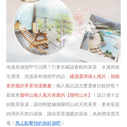
泡溫泉做指甲可以嗎？只要先確認會館的泉質、水溫與衛
生環境，泡溫泉有做指甲的話，
建議選擇個人風呂，就能
更舒服的享受泡湯樂趣
！個人風呂該怎麼選會比較好呢？
那就來
陽明山個人風呂推薦的【陽明山水】
！設計感十足
的觀景裝潢，讓你輕鬆擁抱陽明山的天然美景；更有泉質
純淨的天然白磺泉，讓你享受溫暖的湯泉，為身體深度充
電！
馬上點擊預約泡好湯吧
！