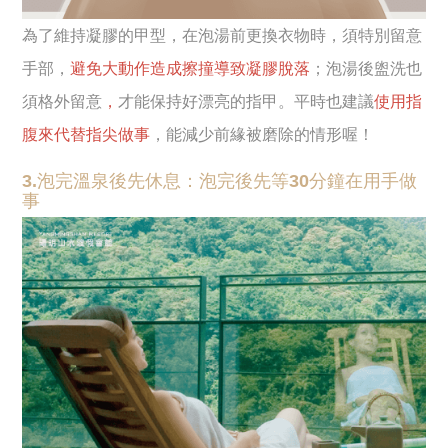
為了維持凝膠的甲型，在泡湯前更換衣物時，須特別留意
手部，
避免大動作造成擦撞導致凝膠脫落
；泡湯後盥洗也
須格外留意
，
才能保持好漂亮的指甲。平時也建議
使用指
腹來代替指尖做事
，能減少前緣被磨除的情形喔！
3.泡完溫泉後先休息：泡完後先等30分鐘在用手做
事