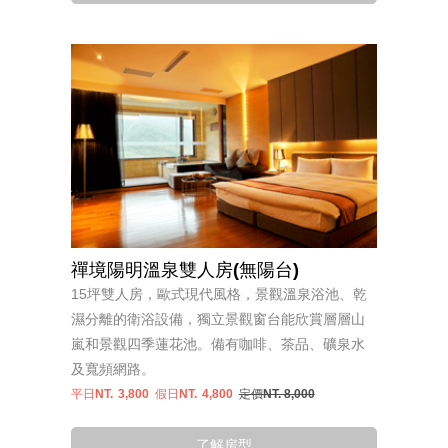
禪境陽明溫泉雙人房(無陽台)
15坪雙人房，歐式現代風格，景觀溫泉浴池、乾
濕分離的衛浴設備，獨立景觀窗台能欣賞層層山
嵐和景觀四季蓮花池。備有咖啡、茶品、礦泉水
及寬頻網路。
平日NT.
3,800
假日NT.
4,800
定價NT. 8,000
了解房型