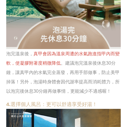
泡完溫泉後，
真甲會因為溫泉周遭的水氣跑進指甲內而變
軟，使凝膠附著度稍微降低
。建議泡完溫泉後休息30分
鐘，讓真甲內的水氣完全蒸發，再用手部做事，防止美甲
掉落！另外，泡湯時身體會因代謝率提高而消耗體力，所
以泡完後休息30分鐘再做事情，更能減少不適感喔！
4.選擇個人風呂：更可以舒適享受好湯！