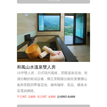
和風山水溫泉雙人房
15坪雙人房，日式現代風格，景觀溫泉浴池、乾
濕分離的衛浴設備，獨立景觀陽台能欣賞層層山
嵐和景觀四季蓮花池。備有咖啡、茶品、礦泉水
及寬頻網路。
平日NT.
3,800
假日NT.
4,800
定價NT. 9,000