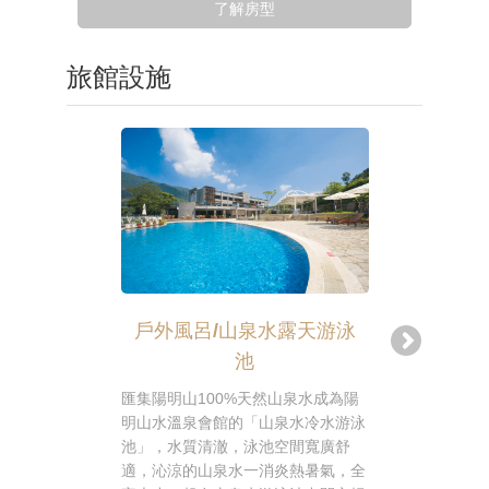
了解房型
旅館設施
戶外風呂/山泉水露天游泳
戶外風
池
陽明山水溫
陽明山的天
匯集陽明山100%天然山泉水成為陽
如牛奶，露
明山水溫泉會館的「山泉水冷水游泳
熱3種不同
池」，水質清澈，泳池空間寬廣舒
下享受頂級
適，沁涼的山泉水一消炎熱暑氣，全
然自得的享