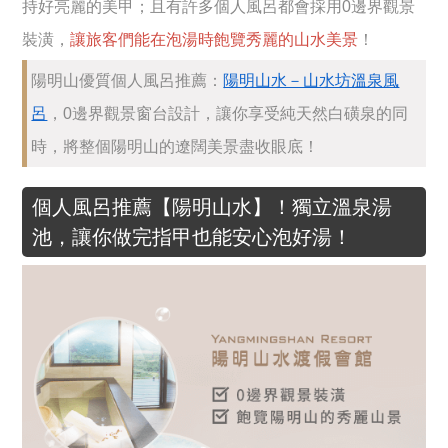
持好亮麗的美甲；且有許多個人風呂都會採用0邊界觀景
裝潢，
讓旅客們能在泡湯時飽覽秀麗的山水美景
！
陽明山優質個人風呂推薦：
陽明山水－山水坊溫泉風
呂
，0邊界觀景窗台設計，讓你享受純天然白磺泉的同
時，將整個陽明山的遼闊美景盡收眼底！
個人風呂推薦【陽明山水】！獨立溫泉湯
池，讓你做完指甲也能安心泡好湯！