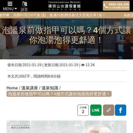
MENU
語言
$250可集1點，集滿10點贈送蘇活大眾風呂券1張！ 為維護所有貴賓的隱私與
泡溫泉前做指甲可以嗎？4個方式讓
你泡湯泡得更舒適！
發布日期:2021-01-29 | 更新日期:2021-01-29 |
12.2K
本文共1682字，閱讀時間約6分鐘
Home
/
溫泉講座
/
溫泉知識
/
泡溫泉前做指甲可以嗎？4個方式讓你泡湯泡得更舒適！
2