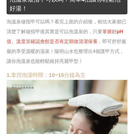
好湯！
泡溫泉做指甲可以嗎？看完上面的介紹後，相信大家都已
清楚了解做指甲後其實是可以泡溫泉的，只要
掌握好pH
值、溫度並確認會館是否有定期做清潔保養
，即可舒舒服
服的享受溫暖的湯泉！陽明山水也整理出4個護甲方式，
讓你泡溫泉也能輕鬆維持亮麗甲型！
1.拿捏泡湯時間：10~15分鐘為主