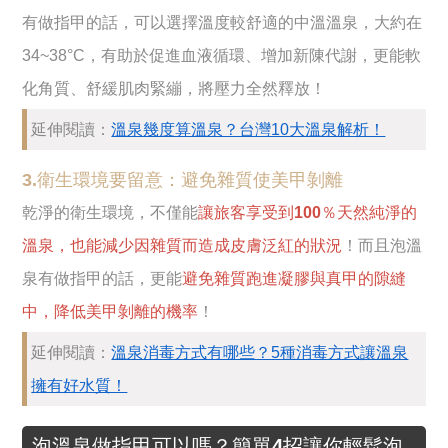
有做指甲的話，可以選擇溫度較舒適的中溫溫泉，大約在
34~38°C，有助於促進血液循環、增加新陳代謝，更能軟
化角質、舒緩肌肉緊繃，將壓力全然釋放！
延伸閱讀：
溫泉幾度算溫泉？台灣10大溫泉解析！
3.衛生環境要留意：避免雜質使美甲剝離
乾淨的衛生環境，不僅能
讓旅客享受到100％天然純淨的
溫泉，也能減少因雜質而造成皮膚泛紅的狀況
！而且泡溫
泉有做指甲的話，更能
避免雜質跑進凝膠與真甲的隙縫
中，降低美甲剝離的機率
！
延伸閱讀：
溫泉消毒方式有哪些？5種消毒方式讓溫泉
擁有好水質！
泡溫泉做指甲可以嗎？簡單4招讓你輕鬆泡