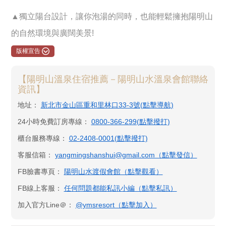
▲獨立陽台設計，讓你泡湯的同時，也能輕鬆擁抱陽明山
的自然環境與廣闊美景!
版權宣告
【陽明山溫泉住宿推薦－陽明山水溫泉會館聯絡
資訊】
地址：
新北市金山區重和里林口33-3號(點擊導航)
24小時免費訂房專線：
0800-366-299(點擊撥打)
櫃台服務專線：
02-2408-0001(點擊撥打)
客服信箱：
yangmingshanshui@gmail.com（點擊發信）
FB臉書專頁：
陽明山水渡假會館​（點擊觀看）
FB線上客服：
任何問題都能私訊小編（點擊私訊）
加入官方Line＠：
@ymsresort（點擊加入）