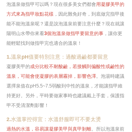
泡溫泉做指甲可以嗎？現在很多美女們都會
用凝膠美甲的
方式來為指甲妝點花樣
，因此難免好奇，到底做完指甲後
能不能泡溫泉呢？還是說泡溫泉前要注意什麼？現在就讓
陽明山水帶你來看
3個泡溫泉做指甲要留意的事
，讓你更
能輕鬆找到做指甲完也適合的溫泉！
1.溫泉pH值要特別注意：過酸過鹼都要留意
凝膠美甲的
成分比較不耐酸鹼，若接觸到偏酸性或鹼性的
溫泉，可能會使凝膠的表層霧掉，影響色澤
。泡湯時建議
選擇泉值在pH5.5~7.5弱酸到中性的溫泉，才能讓指甲維
持更好。另外，平時要做家事時也建議戴上手套，保護指
甲不受清潔劑影響！
2.水溫掌控得宜：水溫舒服即可不要太燙
過熱的水溫，容易讓凝膠美甲與真甲剝離
。所以泡溫泉前