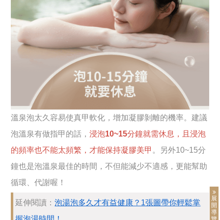
溫泉泡太久容易使真甲軟化，增加凝膠剝離的機率。建議
泡溫泉有做指甲的話，
浸泡10~15分鐘就需休息，且浸泡
的頻率也不能太頻繁，才能保持凝膠美甲
。另外10~15分
鐘也是泡溫泉最佳的時間，不但能減少不適感，更能幫助
循環、代謝喔！
展
延伸閱讀：
泡湯泡多久才有益健康？1張圖帶你輕鬆掌
開
導
握泡湯時間！
覽