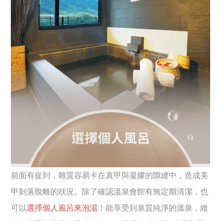
前面有提到，雜質容易卡在真甲與凝膠的隙縫中，造成美
甲剝落脫離的狀況。除了確認溫泉會館有無定期清潔，也
可以
選擇個人風呂來泡湯
！能享受到泉質純淨的溫泉，維