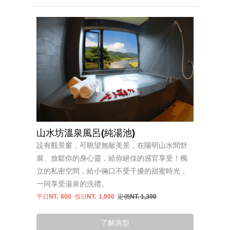
山水坊溫泉風呂(純湯池)
設有觀景窗，可眺望無敵美景，在陽明山水間舒
展、放鬆你的身心靈，給你絕佳的感官享受！獨
立的私密空間，給小倆口不受干擾的甜蜜時光，
一同享受湯泉的洗禮。
平日NT.
800
假日NT.
1,000
定價NT. 1,300
了解房型