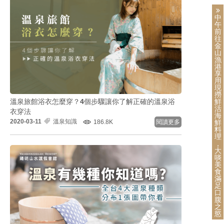
中
午
前
往
金
山
漁
港
享
用
現
撈
溫泉旅館浴衣怎麼穿？4個步驟讓你了解正確的溫泉浴
鮮
活
衣穿法
海
2020-03-11
溫泉知識
186.8K
閱讀更多
鮮
料
理
，
大
啖
美
食
滿
足
口
腹
之
慾