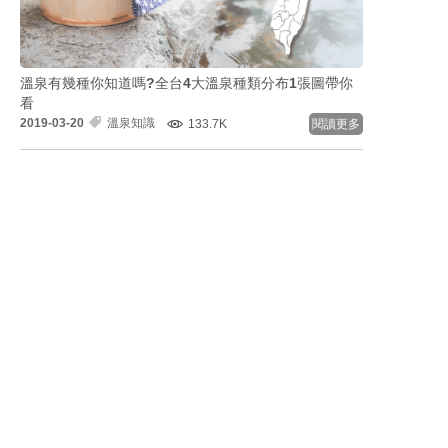
溫泉有幾種你知道嗎?全台4大溫泉種類分布1張圖帶你
看
2019-03-20
溫泉知識
133.7K
閱讀更多