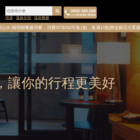
泡湯
溫泉住宿
溫泉餐廳
廳用餐，消費NT$250可集1點，集滿10點贈送蘇活大眾風呂券1
，讓你的行程更美好