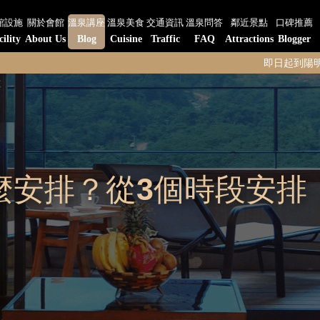
館設施
關於會館
溫泉講座
溫泉美食
交通資訊
溫泉問答
鄰近景點
口碑推薦
cility
About Us
Blog
Cuisine
Traffic
FAQ
Attractions
Blogger
即日起到陽明山水-陽明閣餐
麼安排？從3個時段安排