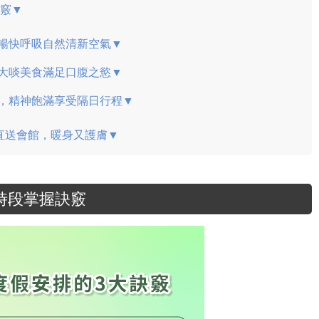
訣竅▼
暢快呼吸自然清新空氣▼
大啖美食滿足口腹之慾▼
，精神飽滿享受隔日行程▼
直送會館，暖身又護膚▼
時段掌握訣竅