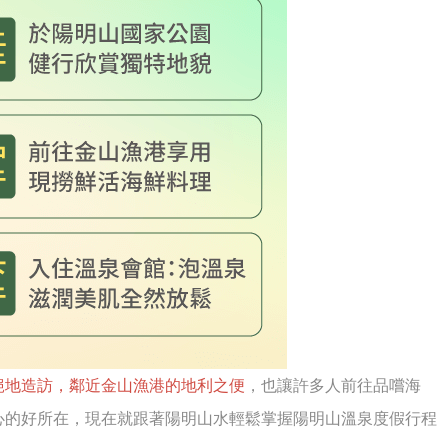
絕地造訪，鄰近金山漁港的地利之便
，也讓許多人前往品嚐海
心的好所在，現在就跟著陽明山水輕鬆掌握陽明山溫泉度假行程