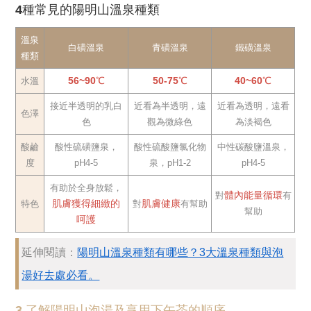
4種常見的陽明山溫泉種類
溫泉
白磺溫泉
青磺溫泉
鐵磺溫泉
種類
56~90℃
50-75℃
40~60℃
水溫
接近半透明的乳白
近看為半透明，遠
近看為透明，遠看
色澤
色
觀為微綠色
為淡褐色
酸鹼
酸性硫磺鹽泉，
酸性硫酸鹽氯化物
中性碳酸鹽溫泉，
度
pH4-5
泉，pH1-2
pH4-5
有助於全身放鬆，
體內能量循環
對
有
肌膚獲得細緻的
肌膚健康
特色
對
有幫助
幫助
呵護
延伸閱讀：
陽明山溫泉種類有哪些？3大溫泉種類與泡
湯好去處必看。
3.了解陽明山泡湯及享用下午茶的順序