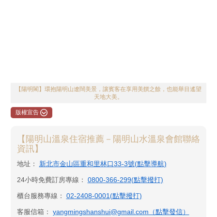
【陽明閣】環抱陽明山遼闊美景，讓賓客在享用美饌之餘，也能舉目遙望
天地大美。
版權宣告
【陽明山溫泉住宿推薦－陽明山水溫泉會館聯絡
資訊】
地址：
新北市金山區重和里林口33-3號(點擊導航)
24小時免費訂房專線：
0800-366-299(點擊撥打)
櫃台服務專線：
02-2408-0001(點擊撥打)
客服信箱：
yangmingshanshui@gmail.com（點擊發信）