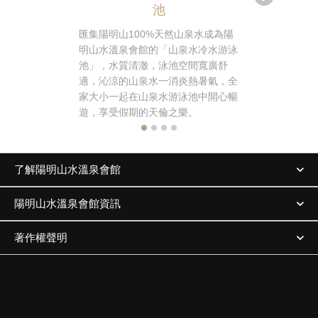
池
在群山環抱
覽陽明山的
匯集陽明山100%天然山泉水成為陽
茶，除了台
明山水溫泉會館的「山泉水冷水游泳
品咖啡、花
池」，水質清澈，泳池空間寬廣舒
擇，更有輕
適，沁涼的山泉水一消炎熱暑氣，全
擇哦！
家大小一起在山泉水游泳池中開心暢
遊，享受假期的天倫之樂。
了解陽明山水溫泉會館
陽明山水溫泉會館資訊
著作權聲明