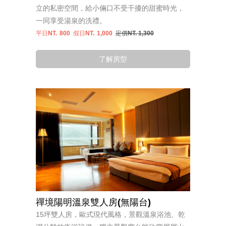
立的私密空間，給小倆口不受干擾的甜蜜時光，
一同享受湯泉的洗禮。
平日NT.
800
假日NT.
1,000
定價NT. 1,300
了解房型
禪境陽明溫泉雙人房(無陽台)
15坪雙人房，歐式現代風格，景觀溫泉浴池、乾