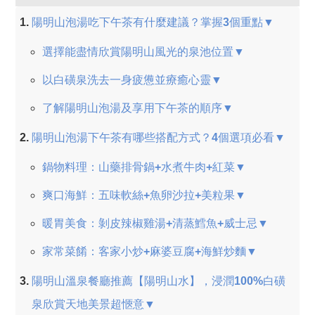
陽明山泡湯吃下午茶有什麼建議？掌握3個重點▼
選擇能盡情欣賞陽明山風光的泉池位置▼
以白磺泉洗去一身疲憊並療癒心靈▼
了解陽明山泡湯及享用下午茶的順序▼
陽明山泡湯下午茶有哪些搭配方式？4個選項必看▼
鍋物料理：山藥排骨鍋+水煮牛肉+紅菜▼
爽口海鮮：五味軟絲+魚卵沙拉+美粒果▼
暖胃美食：剝皮辣椒雞湯+清蒸鱈魚+威士忌▼
家常菜餚：客家小炒+麻婆豆腐+海鮮炒麵▼
陽明山溫泉餐廳推薦【陽明山水】，浸潤100%白磺
泉欣賞天地美景超愜意▼