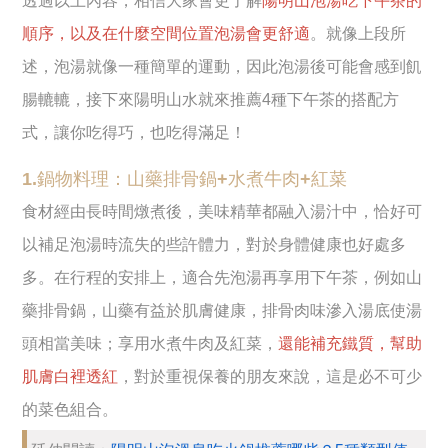
透過以上內容，相信大家會更了解
陽明山泡湯吃下午茶的
順序，以及在什麼空間位置泡湯會更舒適
。就像上段所
述，泡湯就像一種簡單的運動，因此泡湯後可能會感到飢
腸轆轆，接下來陽明山水就來推薦4種下午茶的搭配方
式，讓你吃得巧，也吃得滿足！
1.鍋物料理：山藥排骨鍋+水煮牛肉+紅菜
食材經由長時間燉煮後，美味精華都融入湯汁中，恰好可
以補足泡湯時流失的些許體力，對於身體健康也好處多
多。在行程的安排上，適合先泡湯再享用下午茶，例如山
藥排骨鍋，山藥有益於肌膚健康，排骨肉味滲入湯底使湯
頭相當美味；享用水煮牛肉及紅菜，
還能補充鐵質，幫助
肌膚白裡透紅
，對於重視保養的朋友來說，這是必不可少
的菜色組合。