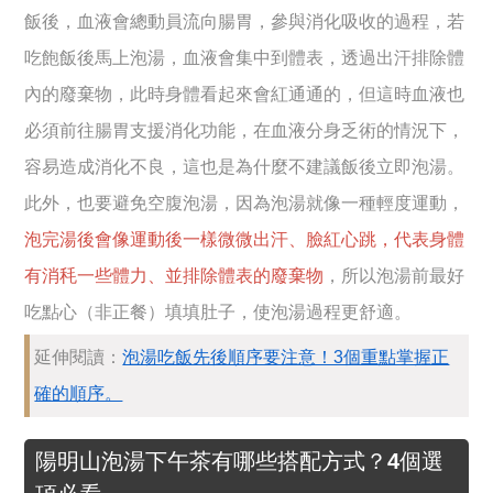
飯後，血液會總動員流向腸胃，參與消化吸收的過程，若
吃飽飯後馬上泡湯，血液會集中到體表，透過出汗排除體
內的廢棄物，此時身體看起來會紅通通的，但這時血液也
必須前往腸胃支援消化功能，在血液分身乏術的情況下，
容易造成消化不良，這也是為什麼不建議飯後立即泡湯。
此外，也要避免空腹泡湯，因為泡湯就像一種輕度運動，
泡完湯後會像運動後一樣微微出汗、臉紅心跳，代表身體
有消秏一些體力、並排除體表的廢棄物
，所以泡湯前最好
吃點心（非正餐）填填肚子，使泡湯過程更舒適。
延伸閱讀：
泡湯吃飯先後順序要注意！3個重點掌握正
確的順序。
陽明山泡湯下午茶有哪些搭配方式？4個選