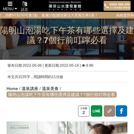
MENU
語言
50可集1點，集滿10點贈送蘇活大眾風呂券1張！ 為維護所有貴賓的隱私與安全
陽明山泡湯吃下午茶有哪些選擇及建
議？7個行前叮嚀必看
發布日期:2022-05-06 | 更新日期:2022-05-16 |
8.9K
本文共3235字，閱讀時間約11分鐘
Home
/
溫泉講座
/
溫泉美食
/
陽明山泡湯吃下午茶有哪些選擇及建議？7個行前叮嚀必看
2