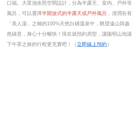
口福。大眾池依照空間設計，分為半露天、室內、戶外等
風呂，可以選擇
半開放式的半露天或戶外風呂
，浸潤在有
「美人湯」之稱的100%天然白磺溫泉中，眺望遠山與盎
然綠意，身心十分暢快！現在就預約房型，讓陽明山泡湯
下午茶之旅的行程更充實吧！（
立即線上預約
）