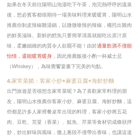
如果在冬天前往陽明山泡湯吃下午茶，泡完熱呼呼的溫泉
後，想必賓客都很期待一場美味料理來暖暖胃，陽明山水
推薦你剝皮辣椒雞湯鍋，以微微嗆辣的辣椒，襯托出雞肉
的鮮美滋味。新鮮的鱈魚只要簡單清蒸就能吃出原汁原
味，柔嫩細緻的肉質令人欲罷不能！由於
適量飲酒不僅能
怡情，還能暖胃暖身
，因此推薦飯後小酌一杯威士忌
（Whiskey），為味覺饗宴畫下完美的句點。
4.家常菜餚：客家小炒+麻婆豆腐+海鮮炒麵
出門旅遊是否很想念家常菜呢？為了喜歡家常料理的朋
友，陽明山水推薦你客家小炒、麻婆豆腐、海鮮炒麵，這
些都是許多人家裡餐桌常出現的料理，客家小炒將五花
肉、豆乾、芫荽（香菜）、魷魚、芹菜等食材切成條狀拌
炒，炒出鮮味與風味，撒上蔥段不僅帶出香味，也讓這道