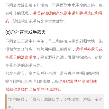
不同於位於山腳下的溫泉，不用面對車水馬龍的道路，保
有較佳的隱私，
浸潤在溫暖的泉水當中還能眺望遠山和雲
彩
，讓陽明山泡湯時光更愜意放鬆。
(2)戶外露天或半露天
不同於日正當中的中午，早上和傍晚時陽光斜照大地，泡
湯相對舒爽許多。可善用時間上的優勢，
選擇戶外露天或
半露天的溫泉環境
，陽光灑落泉池，微風徐徐吹來，盡情
享受舒適的泡湯時光。
那麼半露天、室內及戶外泉池，還有哪些更明顯的差別
呢？陽明山水整理1份表格，為你
介紹常見的溫泉型態，
幫助你選擇自己偏愛的泡湯環境
。
*名詞解釋：「風呂」源於日文，泛指澡堂、浴場、浴池
等。