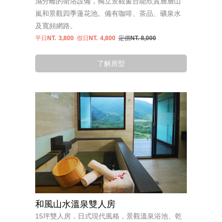
濕分離的衛浴設備，獨立景觀窗台能欣賞層層山
嵐和景觀四季蓮花池。備有咖啡、茶品、礦泉水
及寬頻網路。
平日NT.
3,800
假日NT.
4,800
定價NT. 8,000
了解房型
和風山水溫泉雙人房
15坪雙人房，日式現代風格，景觀溫泉浴池、乾