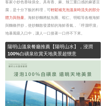
客家小炒色香味俱全。具有香、麻、辣三重口感的麻婆豆
腐，是十分下飯的料理，可
輕鬆補充泡溫泉時流失的部分
體力與熱量
。海鮮炒麵將魷魚圈、蝦仁、明蝦等各種海鮮
與麵條拌炒，使炒麵散發濃郁的海鮮香氣，「呼溜呼溜」
地暴風吸入口中，讓人一口接著一口停不下來。
陽明山溫泉餐廳推薦【陽明山水】，浸潤
100%白磺泉欣賞天地美景超愜意