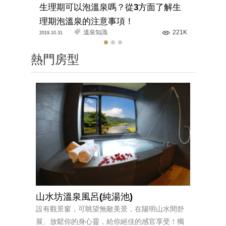
生理期可以泡溫泉嗎？從3方面了解生
溫泉旅館
理期泡溫泉的注意事項！
解正確的
溫泉知識
221K
2019.10.31
2020.03.11
熱門房型
山水坊溫泉風呂(純湯池)
設有觀景窗，可眺望無敵美景，在陽明山水間舒
展、放鬆你的身心靈，給你絕佳的感官享受！獨