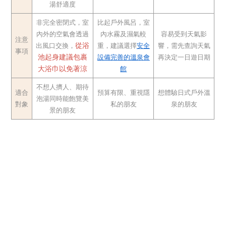
湯舒適度
非完全密閉式，室
比起戶外風呂，室
內外的空氣會透過
內水霧及濕氣較
容易受到天氣影
注意
從浴
出風口交換，
重，建議選擇
安全
響，需先查詢天氣
事項
池起身建議包裹
設備完善的溫泉會
再決定一日遊日期
大浴巾以免著涼
館
不想人擠人、期待
適合
預算有限、重視隱
想體驗日式戶外溫
泡湯同時能飽覽美
對象
私的朋友
泉的朋友
景的朋友