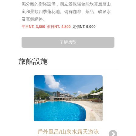
濕分離的衛浴設備，獨立景觀陽台能欣賞層層山
嵐和景觀四季蓮花池。備有咖啡、茶品、礦泉水
及寬頻網路。
平日NT.
3,800
假日NT.
4,800
定價NT. 9,000
了解房型
旅館設施
戶外風呂/山泉水露天游泳
戶外風