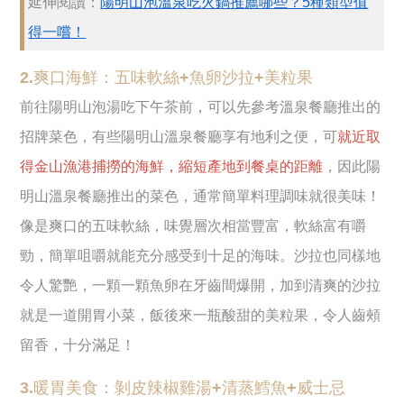
延伸閱讀：
陽明山泡溫泉吃火鍋推薦哪些？5種類型值
得一嚐！
2.爽口海鮮：五味軟絲+魚卵沙拉+美粒果
前往陽明山泡湯吃下午茶前，可以先參考溫泉餐廳推出的
招牌菜色，有些陽明山溫泉餐廳享有地利之便，可
就近取
得金山漁港捕撈的海鮮，縮短產地到餐桌的距離
，因此陽
明山溫泉餐廳推出的菜色，通常簡單料理調味就很美味！
像是爽口的五味軟絲，味覺層次相當豐富，軟絲富有嚼
勁，簡單咀嚼就能充分感受到十足的海味。沙拉也同樣地
令人驚艷，一顆一顆魚卵在牙齒間爆開，加到清爽的沙拉
就是一道開胃小菜，飯後來一瓶酸甜的美粒果，令人齒頰
留香，十分滿足！
3.暖胃美食：剝皮辣椒雞湯+清蒸鱈魚+威士忌