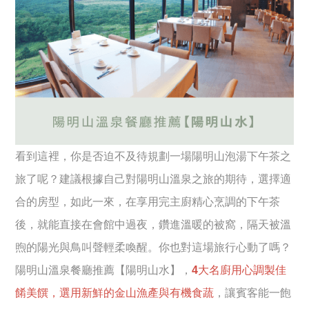
看到這裡，你是否迫不及待規劃一場陽明山泡湯下午茶之
旅了呢？建議根據自己對陽明山溫泉之旅的期待，選擇適
合的房型，如此一來，在享用完主廚精心烹調的下午茶
後，就能直接在會館中過夜，鑽進溫暖的被窩，隔天被溫
煦的陽光與鳥叫聲輕柔喚醒。你也對這場旅行心動了嗎？
陽明山溫泉餐廳推薦【陽明山水】，
4大名廚用心調製佳
餚美饌，選用新鮮的金山漁產與有機食蔬
，讓賓客能一飽