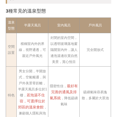
3種常見的溫泉型態
溫泉
半露天風呂
室內風呂
戶外風呂
型態
封閉的室內空間，
模糊室內外的界
以透明玻璃落地窗
空間
線，視野通透，可
隔開室內外，讓人
完全開放式
設置
親近戶外風光
邊泡湯邊欣賞自然
美景，賞心悅目
男女分開，半開放
式，空氣暢通，與
戶外美景零距離，
最好有
隱密性佳，
半露天風呂多位於1
完善的通風及排
硫磺氣味容易逸
若泡湯不住
特色
樓，
氣系統
，降低硫磺
散，多屬於大眾池
宿，可選擇位於
氣味
郊區的溫泉會館
，
兼顧個人隱私與泡