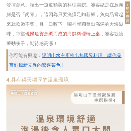
發揮創意、端出一道道精美的料理美饌。饕客總是在意海
展
開
鮮是否「尚青」，這因為只要漁獲足夠新鮮，魚肉品嘗起
導
覽
來就軟嫩不柴，且一口咬下，嘴裡就蹦發出滿滿的大海滋
味，每當
現撈魚貨烹調而成的海鮮料理端上桌
，饕客就搶
著動筷子，期待感高漲！
你可能有興趣：
陽明山水主廚推出無國界料理，讓你品
嘗到標新立異的驚喜菜色！
4.具有得天獨厚的溫泉環境