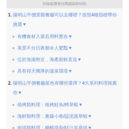
目錄(點擊前往閱讀該段內容)
陽明山平價景觀餐廳可以去哪裡？按照4種指標帶你
挑選▼
有機食材入菜且用料實在▼
美景不分日夜都令人驚豔▼
位於漁港附近，海產新鮮直送▼
具有得天獨厚的溫泉環境▼
陽明山平價餐廳菜色有哪些選擇？4大系列料理推薦
你▼
燒烤類料理：燒烤鮭魚/烤草蝦▼
海鮮類料理：蔥爆小卷/蒜泥蒸草蝦▼
肉排類料理：糖醋排骨/桔汁羊肩排▼