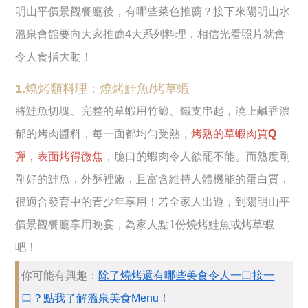
明山平價景觀餐廳後，有哪些菜色推薦？接下來陽明山水
溫泉會館要向大家推薦4大系列料理，相信光看照片就會
令人食指大動！
1.燒烤類料理：燒烤鮭魚/烤草蝦
將鮭魚切塊、完整的草蝦用竹籤、鐵支串起，澆上鹹香濃
郁的烤肉醬料，每一面都均勻受熱，
烤熟的草蝦肉質Q
彈，表面烤得微焦
，脆口的蝦肉令人欲罷不能。而熟度剛
剛好的鮭魚，外酥裡嫩，且富含維持人體機能的蛋白質，
很適合發育中的青少年享用！若全家人出遊，到陽明山平
價景觀餐廳享用晚宴，為家人點1份燒烤鮭魚或烤草蝦
吧！
你可能有興趣：
除了燒烤還有哪些美食令人一口接一
口？點我了解溫泉美食Menu！