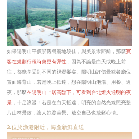
如果陽明山平價景觀餐廳地段佳，與美景零距離，那麼
賓
客在規劃行程時會更有彈性
，因為不論是白天或晚上前
往，都能享受到不同的視覺饗宴。陽明山評價景觀餐廳位
置面海背山，若是晚上抵達，想在陽明山泡湯、用餐、過
夜，那麼
在陽明山上居高臨下，可看到台北燈火通明的夜
景
，十足浪漫！若是在白天抵達，明亮的自然光線照亮整
片山林景致，讓人飽覽美景、放空自己也放鬆心情。
3.位於漁港附近，海產新鮮直送