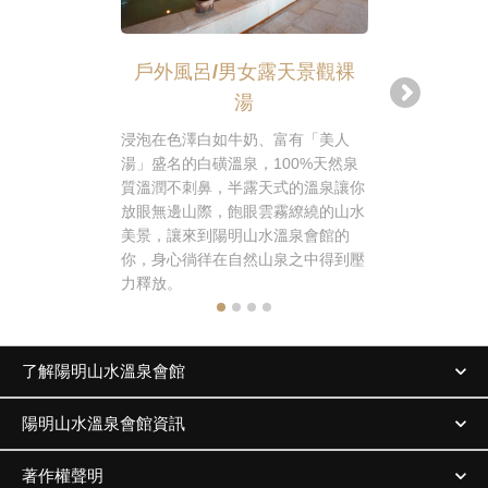
戶外風呂/男女露天景觀裸
戶外風
湯
陽明山水溫
陽明山的天
浸泡在色澤白如牛奶、富有「美人
如牛奶，露
湯」盛名的白磺溫泉，100%天然泉
熱3種不同
質溫潤不刺鼻，半露天式的溫泉讓你
下享受頂級
放眼無邊山際，飽眼雲霧繚繞的山水
然自得的享
美景，讓來到陽明山水溫泉會館的
你，身心徜徉在自然山泉之中得到壓
力釋放。
了解陽明山水溫泉會館
陽明山水溫泉會館資訊
著作權聲明