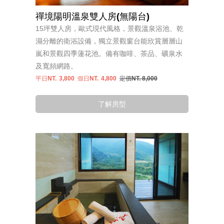
禪境陽明溫泉雙人房(無陽台)
15坪雙人房，歐式現代風格，景觀溫泉浴池、乾
濕分離的衛浴設備，獨立景觀窗台能欣賞層層山
嵐和景觀四季蓮花池。備有咖啡、茶品、礦泉水
及寬頻網路。
平日NT.
3,800
假日NT.
4,800
定價NT. 8,000
了解房型