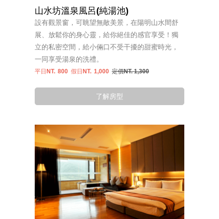
山水坊溫泉風呂(純湯池)
設有觀景窗，可眺望無敵美景，在陽明山水間舒
展、放鬆你的身心靈，給你絕佳的感官享受！獨
立的私密空間，給小倆口不受干擾的甜蜜時光，
一同享受湯泉的洗禮。
平日NT.
800
假日NT.
1,000
定價NT. 1,300
了解房型