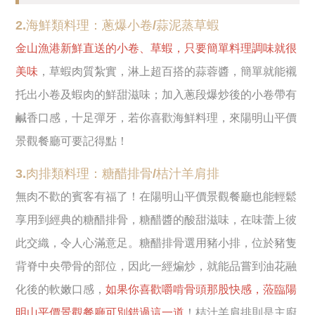
2.海鮮類料理：蔥爆小卷/蒜泥蒸草蝦
金山漁港新鮮直送的小卷、草蝦，只要簡單料理調味就很
美味
，草蝦肉質紮實，淋上超百搭的蒜蓉醬，簡單就能襯
托出小卷及蝦肉的鮮甜滋味；加入蔥段爆炒後的小卷帶有
鹹香口感，十足彈牙，若你喜歡海鮮料理，來陽明山平價
景觀餐廳可要記得點！
3.肉排類料理：糖醋排骨/桔汁羊肩排
無肉不歡的賓客有福了！在陽明山平價景觀餐廳也能輕鬆
享用到經典的糖醋排骨，糖醋醬的酸甜滋味，在味蕾上彼
此交織，令人心滿意足。糖醋排骨選用豬小排，位於豬隻
背脊中央帶骨的部位，因此一經煸炒，就能品嘗到油花融
化後的軟嫩口感，
如果你喜歡嚼啃骨頭那股快感，蒞臨陽
明山平價景觀餐廳可別錯過這一道
！桔汁羊肩排則是主廚