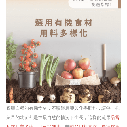
餐廳自種的有機食材，不噴灑農藥與化學肥料，讓每一株
蔬果的幼苗都是在最自然的情況下生長，這樣的蔬果
品嘗
起來甜美多汁，且更加健康
。若
菜餚用料實在，送進嘴裡