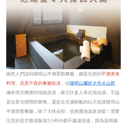
雖然人們談到陽明山平價景觀餐廳，總是先想到
平價美食
料理、高貴不貴的餐廳裝潢
，但
陽明山屬於大屯火山群
，
擁有得天獨厚的地熱資源，吸引許多人來此地泡湯。不論
是在星光熠熠的夜晚，還是在充滿朝氣的白天抵達陽明山
平價景觀餐廳，除了大快朵頤，也推薦泡溫泉放鬆！需要
注意的是空腹或飯後2小時內都不建議泡湯，因為這時腸