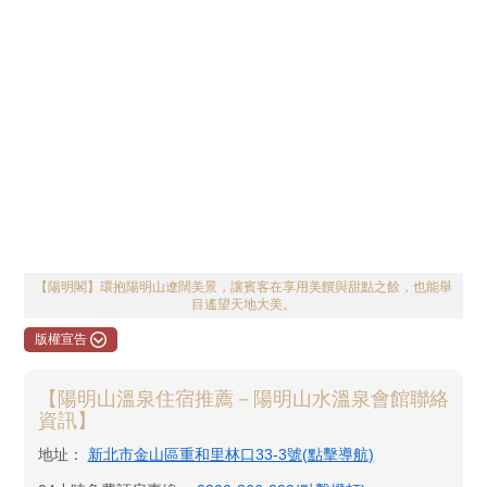
【陽明閣】環抱陽明山遼闊美景，讓賓客在享用美饌與甜點之餘，也能舉
目遙望天地大美。
版權宣告
【陽明山溫泉住宿推薦－陽明山水溫泉會館聯絡
資訊】
地址：
新北市金山區重和里林口33-3號(點擊導航)