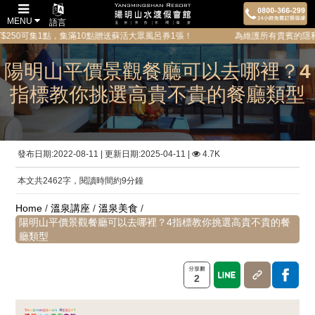
MENU
語言
點，集滿10點贈送蘇活大眾風呂券1張！ 為維護所有貴賓的隱私與安全，戶外風呂
陽明山平價景觀餐廳可以去哪裡？4
指標教你挑選高貴不貴的餐廳類型
發布日期:2022-08-11 | 更新日期:2025-04-11 |
4.7K
本文共2462字，閱讀時間約9分鐘
Home
/
溫泉講座
/
溫泉美食
/
陽明山平價景觀餐廳可以去哪裡？4指標教你挑選高貴不貴的餐
廳類型
2