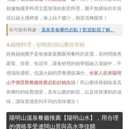
根據無國界料理主題發揮的創意料理，幾乎無腥味的羊肩
排以碳火燻烤後，淋上桔子醬汁，相當清爽開胃！
你可能有興趣：
溫泉美食哪些必點？歡迎點我了解。
4.鍋物料理：砂鍋魚頭/山藥排骨鍋
經典鍋物幾乎是每個家庭團聚用餐時的首選，長時間燉煮
蘿蔔、排骨、魚頭等，讓食材裡的精華都融入湯鍋中，不
僅滋味濃郁，也讓火鍋的營養價值滿分，
全家人前來陽明
山平價景觀餐廳推薦必點砂鍋魚頭
！而山藥排骨鍋味道具
有獨特的味覺感受，具有山藥的鮮甜，以及排骨濃郁的滋
味，讓味蕾感受到不同的美味層次！
陽明山溫泉餐廳推薦【陽明山水】，用合理
的價格享受遼闊山景與高水準佳餚