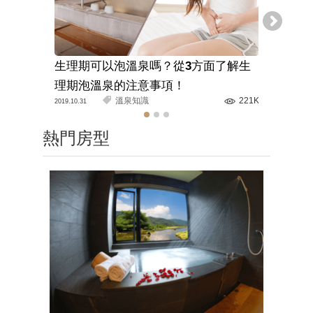
生理期可以泡溫泉嗎？從3方面了解生
溫泉旅館
理期泡溫泉的注意事項！
解正確的
溫泉知識
221K
2019.10.31
2020.03.11
熱門房型