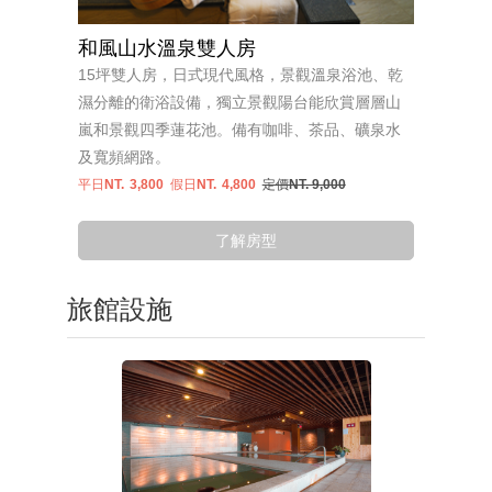
和風山水溫泉雙人房
15坪雙人房，日式現代風格，景觀溫泉浴池、乾
濕分離的衛浴設備，獨立景觀陽台能欣賞層層山
嵐和景觀四季蓮花池。備有咖啡、茶品、礦泉水
及寬頻網路。
平日NT.
3,800
假日NT.
4,800
定價NT. 9,000
了解房型
旅館設施