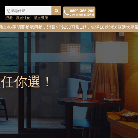
泡湯
溫泉住宿
溫泉餐廳
廳用餐，消費NT$250可集1點，集滿10點贈送蘇活大眾風呂券1
型任你選！