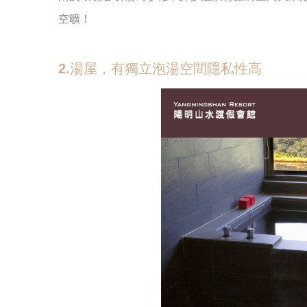
空曠！
2.湯屋，有獨立泡湯空間隱私性高