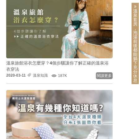
溫
泉
套
房
，
泡
湯
前
後
都
能
躺
溫泉旅館浴衣怎麼穿？4個步驟讓你了解正確的溫泉浴
下
充
衣穿法
分
2020-03-11
溫泉知識
187K
閱讀更多
休
息