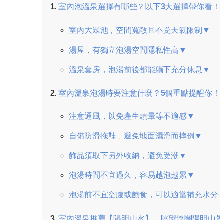
室內泡溫泉選擇有哪些？以下3大選擇帶你看！
室內大眾池，空間寬敞且不受天氣限制▼
湯屋，有獨立泡湯空間隱私性高▼
溫泉套房，泡湯前後都能躺下充分休息▼
室內溫泉泡湯時要注意什麼？5個重點提醒你！
注意通風，以免產生頭暈等不適感▼
自備防滑拖鞋，避免地面濕滑而摔倒▼
飾品須取下另外收納，避免受潮▼
泡湯時間不宜過久，容易越泡越累▼
泡湯前不宜空腹或飽食，可以適當補充水分
室內溫泉推薦【陽明山水】，眺望遼闊陽明山