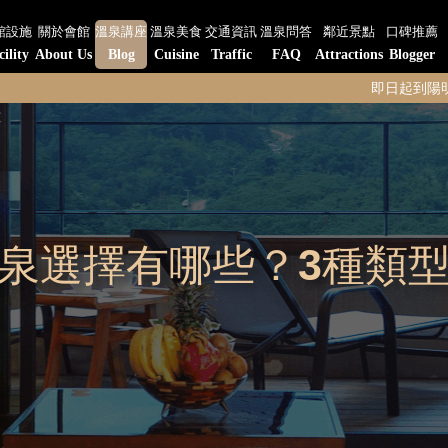
館設施
關於會館
溫泉講座
溫泉美食
交通資訊
溫泉問答
鄰近景點
口碑推薦
cility
About Us
Blog
Cuisine
Traffic
FAQ
Attractions
Blogger
即日起到陽明山水-陽明閣餐
泉選擇有哪些？3種類