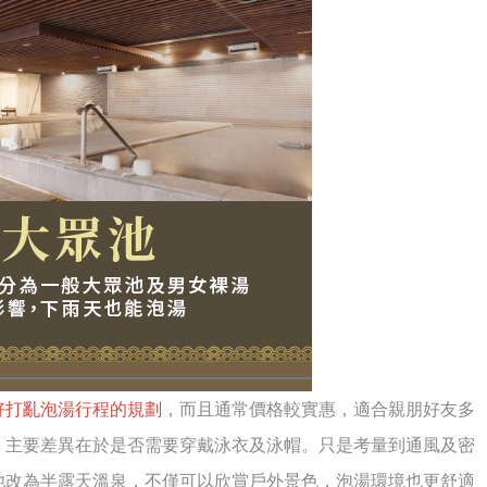
好打亂泡湯行程的規劃
，而且通常價格較實惠，適合親朋好友多
，主要差異在於是否需要穿戴泳衣及泳帽。只是考量到通風及密
池改為半露天溫泉，不僅可以欣賞戶外景色，泡湯環境也更舒適