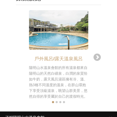
戶外風呂/露天溫泉風呂
戶外風
陽明山水溫泉會館的所有湯泉都來自
在群山環抱
陽明山的天然白磺泉，白潤的泉質恰
覽陽明山的
如牛奶，露天風呂湯區擁有冷、溫、
茶，除了台
熱3種不同溫度的溫泉，在群山環抱
品咖啡、花
下享受頂級湯泉，眺望山群美景，悠
擇，更有輕
然自得的享受屬於自己的渡假時光。
擇哦！