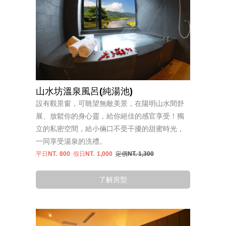
山水坊溫泉風呂(純湯池)
設有觀景窗，可眺望無敵美景，在陽明山水間舒
展、放鬆你的身心靈，給你絕佳的感官享受！獨
立的私密空間，給小倆口不受干擾的甜蜜時光，
一同享受湯泉的洗禮。
平日NT.
800
假日NT.
1,000
定價NT. 1,300
了解房型