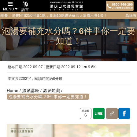
MENU
語言
T$250可集1點，集滿10點贈送蘇活大眾風呂券1張！ 為維護所有貴賓的隱私
泡湯要補充水分嗎？6件事你一定要
知道！
發布日期:2022-09-07 | 更新日期:2022-09-12 |
9.6K
本文共2202字，閱讀時間約8分鐘
Home
/
溫泉講座
/
溫泉知識
/
泡湯要補充水分嗎？6件事你一定要知道！
6