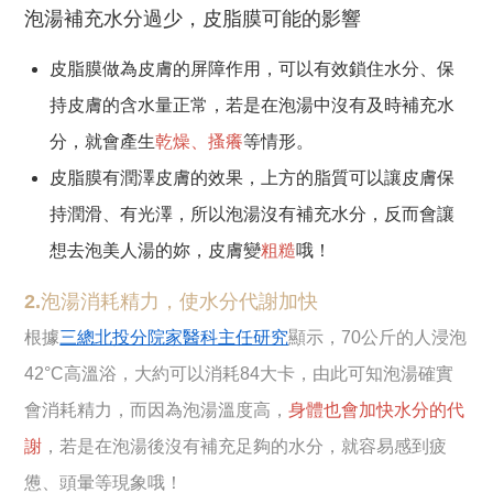
泡湯補充水分過少，皮脂膜可能的影響
皮脂膜做為皮膚的屏障作用，可以有效鎖住水分、保
持皮膚的含水量正常，若是在泡湯中沒有及時補充水
分，就會產生
乾燥、搔癢
等情形。
皮脂膜有潤澤皮膚的效果，上方的脂質可以讓皮膚保
持潤滑、有光澤，所以泡湯沒有補充水分，反而會讓
想去泡美人湯的妳，皮膚變
粗糙
哦！
2.泡湯消耗精力，使水分代謝加快
根據
三總北投分院家醫科主任研究
顯示，70公斤的人浸泡
42°C高溫浴，大約可以消耗84大卡，由此可知泡湯確實
會消耗精力，而因為泡湯溫度高，
身體也會加快水分的代
謝
，若是在泡湯後沒有補充足夠的水分，就容易感到疲
憊、頭暈等現象哦！