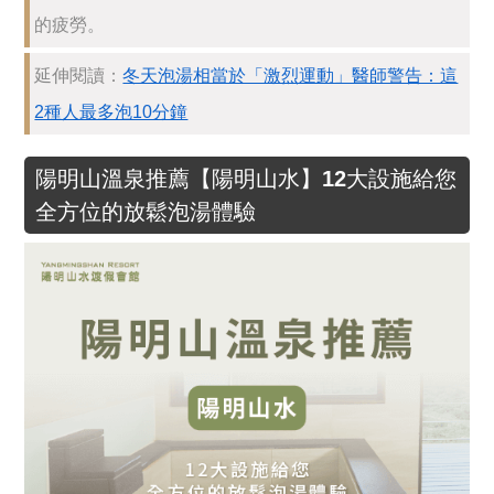
的疲勞。
延伸閱讀：
冬天泡湯相當於「激烈運動」醫師警告：這
2種人最多泡10分鐘
陽明山溫泉推薦【陽明山水】12大設施給您
全方位的放鬆泡湯體驗