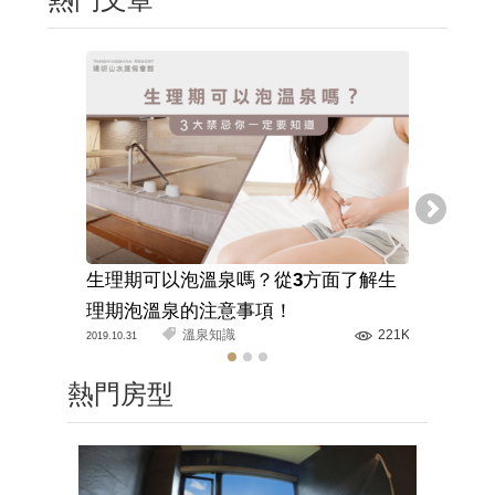
生理期可以泡溫泉嗎？從3方面了解生
溫泉旅館
理期泡溫泉的注意事項！
解正確的
溫泉知識
221K
2019.10.31
2020.03.11
熱門房型