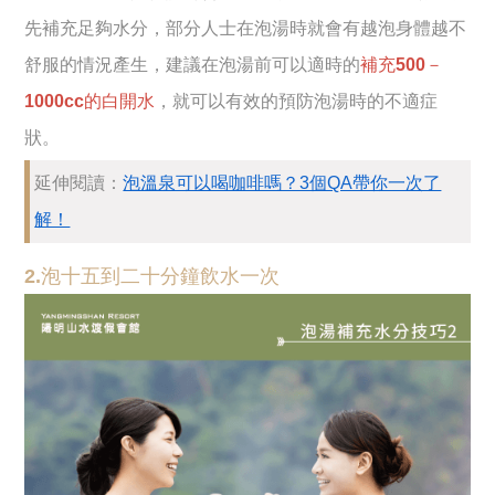
先補充足夠水分，部分人士在泡湯時就會有越泡身體越不
舒服的情況產生，建議在泡湯前可以適時的
補充500－
1000cc的白開水
，就可以有效的預防泡湯時的不適症
狀。
延伸閱讀：
泡溫泉可以喝咖啡嗎？3個QA帶你一次了
解！
2.泡十五到二十分鐘飲水一次