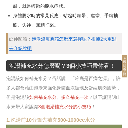
感，就是輕微的脫水症狀。
身體脫水時的常見反應：站起時頭暈、痙攣、手腳抽
筋、失神、無精打采。
延伸閱讀：
泡湯溫度應該怎麼來選擇呢？根據2大重點
來介紹說明
展
泡湯補充水分怎麼喝？3個小技巧帶你看！
開
導
覽
泡湯該如何補充水分？俗話說：「冷底是百病之源」，許
多人都會藉由泡湯來強化身體血液循環及舒緩肌肉疲勞，
但是泡湯該
如何補充水分
、
多久補充一次
？以下讓陽明山
水來帶大家認識
3個泡湯補充水分的小技巧
！
1.泡湯前10分鐘先補充500-1000cc水分