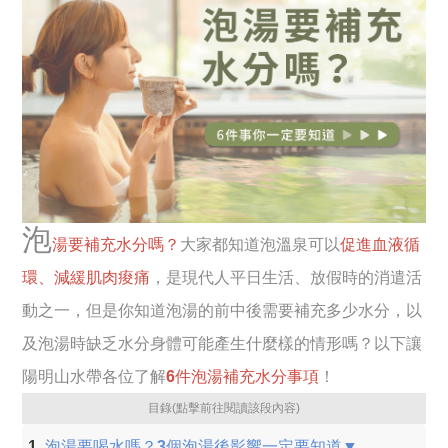
泡
湯要補充水分嗎？
大家都知道泡溫泉可以
促進血液循
環、減緩肌肉痠痛
，是現代人平日生活、放假時的消遣活
動之一，但是你知道泡湯的前中後需要補充多少水分，以
及泡湯時缺乏水分身體可能產生什麼樣的情形嗎？以下讓
陽明山水帶各位了解
6件泡湯補充水分事項
！
目錄(點擊前往閱讀該段內容)
泡湯要喝水嗎？3個泡湯後影響一定要知道▼