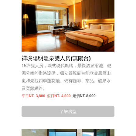
禪境陽明溫泉雙人房(無陽台)
15坪雙人房，歐式現代風格，景觀溫泉浴池、乾
濕分離的衛浴設備，獨立景觀窗台能欣賞層層山
嵐和景觀四季蓮花池。備有咖啡、茶品、礦泉水
及寬頻網路。
平日NT.
3,800
假日NT.
4,800
定價NT. 8,000
了解房型