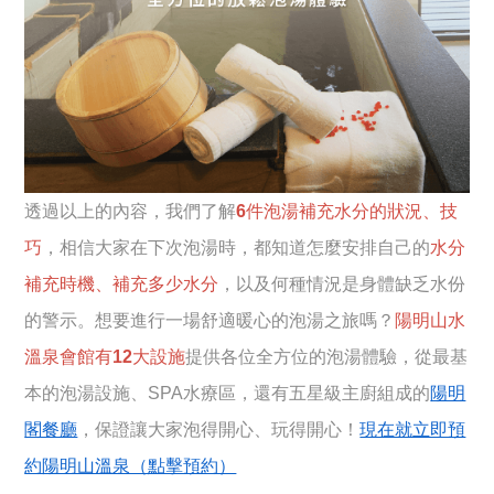
透過以上的內容，我們了解
6件泡湯補充水分的狀況、技
巧
，相信大家在下次泡湯時，都知道怎麼安排自己的
水分
補充時機、補充多少水分
，以及何種情況是身體缺乏水份
的警示。想要進行一場舒適暖心的泡湯之旅嗎？
陽明山水
溫泉會館有12大設施
提供各位全方位的泡湯體驗，從最基
本的泡湯設施、SPA水療區，還有五星級主廚組成的
陽明
閣餐廳
，保證讓大家泡得開心、玩得開心！
現在就立即預
約陽明山溫泉（點擊預約）