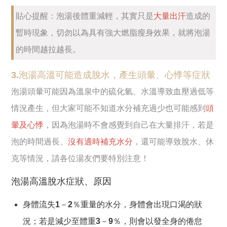
貼心提醒：泡湯後體重減輕，其實只是
大量出汗
造成的
暫時現象，切勿以為具有強大燃脂瘦身效果，就將泡湯
的時間越拉越長。
3.泡湯高溫可能造成脫水，產生頭暈、心悸等症狀
泡湯頭暈可能因為溫泉中的硫化氫、水溫導致血壓過低等
情況產生，但大家可能不知道水分補充過少也可能感到
頭
暈及心悸
，因為泡湯時不會感覺到自己在大量排汗，若是
泡的時間過長、
沒有適時補充水分
，還可能導致脫水、休
克等情況，請各位湯友們要特別注意！
泡湯高溫脫水症狀、原因
身體流失1－2％重量的水分，身體會出現口渴的狀
況；若是減少至體重3－9％，則會以發全身的倦怠