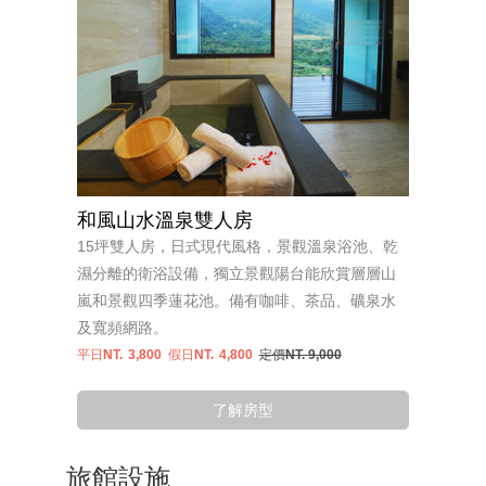
和風山水溫泉雙人房
15坪雙人房，日式現代風格，景觀溫泉浴池、乾
濕分離的衛浴設備，獨立景觀陽台能欣賞層層山
嵐和景觀四季蓮花池。備有咖啡、茶品、礦泉水
及寬頻網路。
平日NT.
3,800
假日NT.
4,800
定價NT. 9,000
了解房型
旅館設施