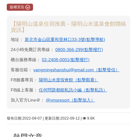
版權宣告
【陽明山溫泉住宿推薦－陽明山水溫泉會館聯絡
資訊】
地址：
新北市金山區重和里林口33-3號(點擊導航)
24小時免費訂房專線：
0800-366-299(點擊撥打)
櫃台服務專線：
02-2408-0001(點擊撥打)
客服信箱：
yangmingshanshui@gmail.com（點擊發信）
FB臉書專頁：
陽明山水渡假會館​（點擊觀看）
FB線上客服：
任何問題都能私訊小編（點擊私訊）
加入官方Line＠：
@ymsresort（點擊加入）
發布日期:2022-09-07 | 更新日期:2022-09-12 |
9.6K
熱門文章