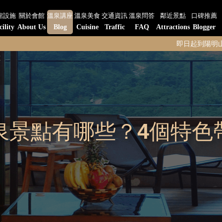
館設施
關於會館
溫泉講座
溫泉美食
交通資訊
溫泉問答
鄰近景點
口碑推薦
cility
About Us
Blog
Cuisine
Traffic
FAQ
Attractions
Blogger
即日起到陽明山水-陽明閣餐
泉景點有哪些？4個特色