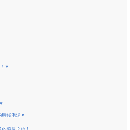
意！▼
▼
的時候泡湯▼
意的溫泉之旅！