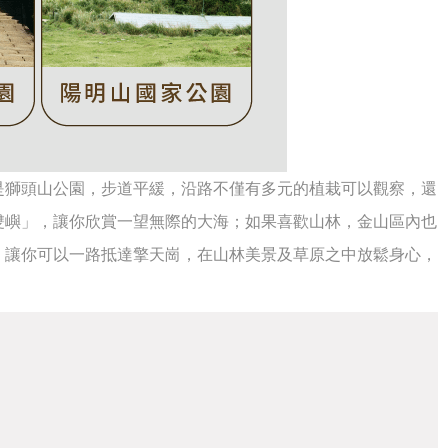
是獅頭山公園，步道平緩，沿路不僅有多元的植栽可以觀察，還
雙嶼」，讓你欣賞一望無際的大海；如果喜歡山林，金山區內也
，讓你可以一路抵達擎天崗，在山林美景及草原之中放鬆身心，