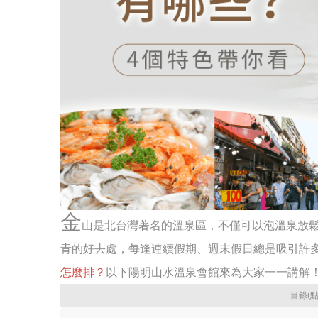
金
山是北台灣著名的溫泉區，不僅可以泡溫泉放
青的好去處，每逢連續假期、週末假日總是吸引許
怎麼排？
以下陽明山水溫泉會館來為大家一一講解
目錄(