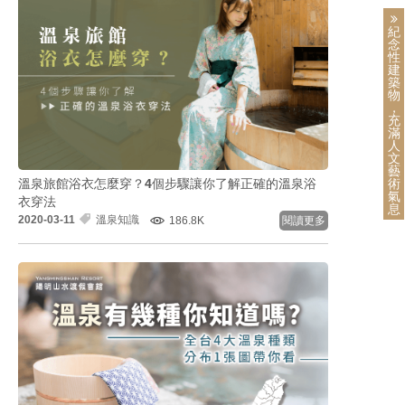
紀
念
性
建
築
物
，
充
滿
人
文
藝
溫泉旅館浴衣怎麼穿？4個步驟讓你了解正確的溫泉浴
術
氣
衣穿法
息
2020-03-11
溫泉知識
186.8K
閱讀更多