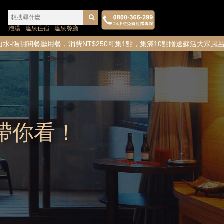
泡湯
溫泉住宿
溫泉餐廳
廳用餐，消費NT$250可集1點，集滿10點贈送蘇活大眾風呂券1張
帶你看！