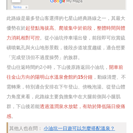
此路線是最多登山客選擇的七星山經典路線之一，其最大
優勢在於
起登點海拔高、爬坡集中於前段，整體時間與體
力消耗相對可控
。從小油坑停車場出發，前段即可欣賞硫
磺噴氣孔與火山地形景觀，後段步道坡度趨緩，適合想要
「完成登頂但不過度操勞」的族群。
登山往返時間約2小時，下山後原路返回小油坑，
開車前
往金山方向的陽明山水溫泉會館約15分鐘
，動線清楚、不
需轉乘，特別適合安排在下午登山、傍晚泡湯。從登山體
力角度來看，此路線主要負擔集中在大腿前側與小腿肌
群，下山後若能
透過溫潤泉水放鬆，有助於降低隔日痠痛
感
。
其他人也在問：
小油坑一日遊可以怎麼搭配溫泉？