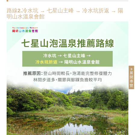
路線2.冷水坑 → 七星山主峰 → 冷水坑折返 → 陽
明山水溫泉會館
展
開
導
覽