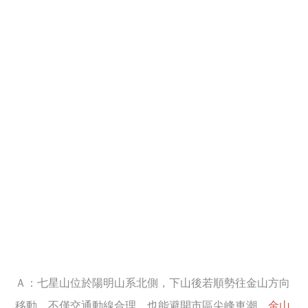
Ａ：七星山位於陽明山系北側，下山後若順勢往金山方向
移動，不僅交通動線合理，也能避開市區尖峰車潮。
金山