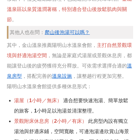
溫泉區以泉質溫潤著稱，特別適合登山後放鬆肌肉與關
節
。
其他人也在問：
爬山後泡湯可以嗎？
其中，金山溫泉推薦陽明山水溫泉會館，
主打自然景觀環
境與舒適泡湯空間
，無論是家庭式湯屋或景觀休息房，都
能讓登山後的疲勞獲得充分釋放。可依需求選擇合適的
溫
泉房型
，搭配完善的
溫泉設施
，讓整趟行程更加完整。
陽明山水溫泉會館提供多種休息形式：
湯屋（1小時／無床）
適合想要快速泡湯、簡單放鬆
的旅客，1小時足以泡湯並清潔整理。
景觀附床休息房（2小時／有床）
此房型內設有獨立
湯池與舒適床鋪，空間寬敞，可邊泡湯邊欣賞山海景