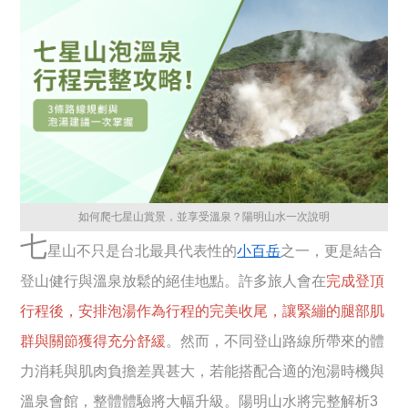
如何爬七星山賞景，並享受溫泉？陽明山水一次說明
七
星山不只是台北最具代表性的
小百岳
之一，更是結合
登山健行與溫泉放鬆的絕佳地點。許多旅人會在
完成登頂
行程後，安排泡湯作為行程的完美收尾，讓緊繃的腿部肌
群與關節獲得充分舒緩
。然而，不同登山路線所帶來的體
力消耗與肌肉負擔差異甚大，若能搭配合適的泡湯時機與
溫泉會館，整體體驗將大幅升級。陽明山水將完整解析3