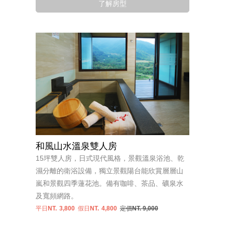
了解房型
和風山水溫泉雙人房
15坪雙人房，日式現代風格，景觀溫泉浴池、乾
濕分離的衛浴設備，獨立景觀陽台能欣賞層層山
嵐和景觀四季蓮花池。備有咖啡、茶品、礦泉水
及寬頻網路。
平日NT.
3,800
假日NT.
4,800
定價NT. 9,000