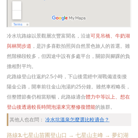
冷水坑路線以景觀層次豐富聞名，沿途
可見吊橋、牛奶湖
與林間步道
，是許多喜歡拍照與自然景色旅人的首選。雖
然階梯段較多，但因途中設有多處平台，關節與腳踝的負
擔相對平均。
此路線登山往返約2.5小時，下山後需經中湖戰備道銜接
陽金公路，開車前往金山泡湯約25分鐘。雖然車程略長，
但整體節奏仍相當順暢，此路線適合
體力中等以上、想在
登山後透過較長時間泡湯來完整修復體能
的族群。
其他人也在問：
冷水坑溫泉怎麼選比較適合？
路線3.七星山苗圃登山口 → 七星山主峰 → 夢幻湖