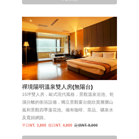
禪境陽明溫泉雙人房(無陽台)
15坪雙人房，歐式現代風格，景觀溫泉浴池、乾
濕分離的衛浴設備，獨立景觀窗台能欣賞層層山
嵐和景觀四季蓮花池。備有咖啡、茶品、礦泉水
及寬頻網路。
平日NT.
3,800
假日NT.
4,800
定價NT. 8,000