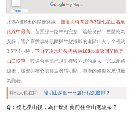
此為A進B出的縱走路線，
難度與時間皆為3條七星山溫泉
路線中最高
。苗圃線一路林相完整，遮蔭良好，整體較為
安靜，適合喜愛森林氛圍與生態攝影的進階山友，全程約
3.5至4小時，
下山至冷水坑後需搭乘108公車返回苗圃登
山口取車
，較適合事前已規劃接駁方式的旅人。完成此路
線後，腿部與核心肌群疲勞感明顯，泡湯的修復效果也最
為顯著。
其他人也在問：
陽明山深度一日遊行程怎麼排？
Q：登七星山後，為什麼推薦前往金山泡溫泉？