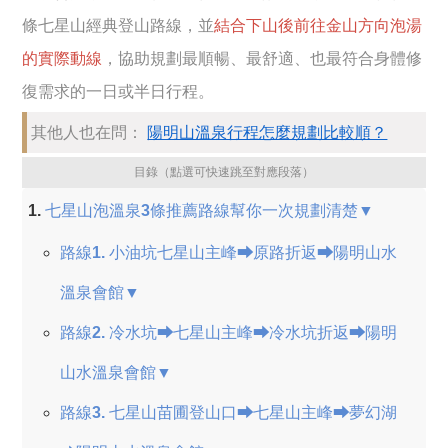
條七星山經典登山路線，並
結合下山後前往金山方向泡湯
的實際動線
，協助規劃最順暢、最舒適、也最符合身體修
復需求的一日或半日行程。
其他人也在問：
陽明山溫泉行程怎麼規劃比較順？
目錄（點選可快速跳至對應段落）
七星山泡溫泉3條推薦路線幫你一次規劃清楚▼
路線1. 小油坑七星山主峰⮕原路折返⮕陽明山水
溫泉會館▼
路線2. 冷水坑⮕七星山主峰⮕冷水坑折返⮕陽明
山水溫泉會館▼
路線3. 七星山苗圃登山口⮕七星山主峰⮕夢幻湖