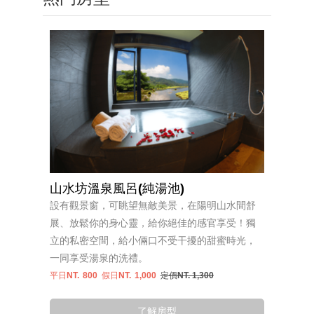
山水坊溫泉風呂(純湯池)
設有觀景窗，可眺望無敵美景，在陽明山水間舒
展、放鬆你的身心靈，給你絕佳的感官享受！獨
立的私密空間，給小倆口不受干擾的甜蜜時光，
一同享受湯泉的洗禮。
平日NT.
800
假日NT.
1,000
定價NT. 1,300
了解房型