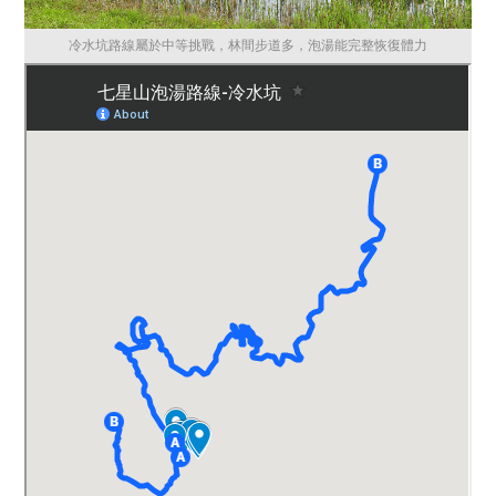
冷水坑路線屬於中等挑戰，林間步道多，泡湯能完整恢復體力