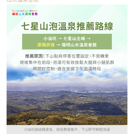
小油坑路線難度低，前段爬坡集中，下山即可輕鬆泡湯