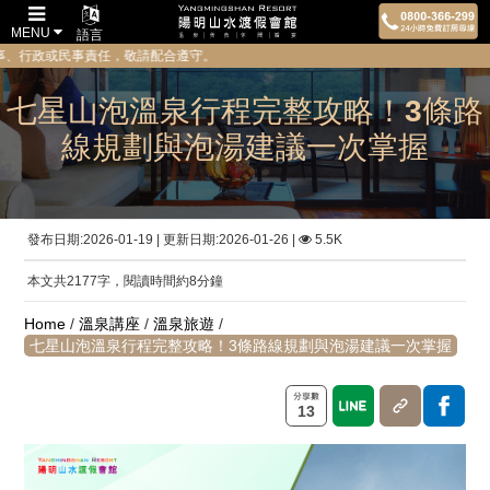
MENU
語言
責任，敬請配合遵守。
七星山泡溫泉行程完整攻略！3條路
線規劃與泡湯建議一次掌握
發布日期:2026-01-19 | 更新日期:2026-01-26 |
5.5K
本文共2177字，閱讀時間約8分鐘
Home
/
溫泉講座
/
溫泉旅遊
/
七星山泡溫泉行程完整攻略！3條路線規劃與泡湯建議一次掌握
13