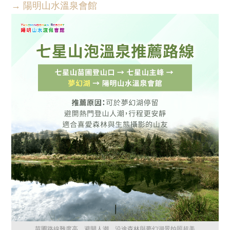
→ 陽明山水溫泉會館
苗圃路線難度高，避開人潮，沿途森林與夢幻湖景拍照超美