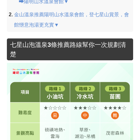
⮕陽明山水溫泉會館▼
金山溫泉推薦陽明山水溫泉會館，登七星山賞景，會
館愜意泡湯更充實▼
七星山泡溫泉3條推薦路線幫你一次規劃清
楚