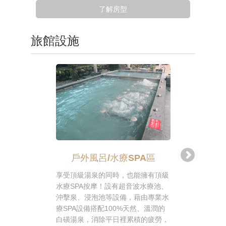
了解房型
旅館設施
戶外風呂/水療SPA區
戶外風
享受頂級湯泉的同時，也能擁有頂級
在群山環抱
水療SPA按摩！設有超音波水療池、
覽陽明山的
沖擊泉、浸泡池等設備，藉由專業水
茶，除了台
療SPA設備搭配100%天然、溫潤的
品咖啡、花
白磺湯泉，消除平日裡累積的疲勞，
擇，更有輕