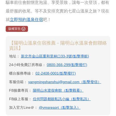
驅車前往會館愜意泡湯、享受景致，讓每一次登頂，都有
最舒服的收尾。等不及安排充實的七星山溫泉之旅？現在
就
立即預約溫泉住宿
吧！
版權宣告
【陽明山溫泉住宿推薦－陽明山水溫泉會館聯絡
資訊】
地址：
新北市金山區重和里林口33-3號(點擊導航)
24小時免費訂房專線：
0800-366-299(點擊撥打)
櫃台服務專線：
02-2408-0001(點擊撥打)
客服信箱：
yangmingshanshui@gmail.com（點擊發信）
FB臉書專頁：
陽明山水渡假會館​（點擊觀看）
FB線上客服：
任何問題都能私訊小編（點擊私訊）
加入官方Line＠：
@ymsresort（點擊加入）