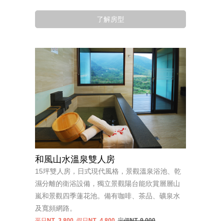
了解房型
和風山水溫泉雙人房
15坪雙人房，日式現代風格，景觀溫泉浴池、乾
濕分離的衛浴設備，獨立景觀陽台能欣賞層層山
嵐和景觀四季蓮花池。備有咖啡、茶品、礦泉水
及寬頻網路。
平日NT.
3,800
假日NT.
4,800
定價NT. 9,000