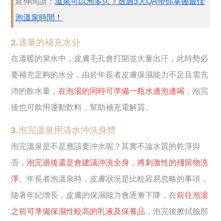
延伸閱讀：
溫泉可以泡多久？透過3大QA帶你掌握最佳
泡溫泉時間！
2.適量的補充水分
在溫暖的泉水中，皮膚毛孔會打開並大量出汗，此時勢必
要補充足夠的水分，由於年長者皮膚保濕能力不足且需充
沛的飲水量，
在泡湯的同時可準備一瓶水邊泡邊喝
，泡完
後也可飲用運動飲料，幫助補充電解質。
3.泡完溫泉用清水沖洗身體
泡完溫泉是不是應該要沖水呢？其實不論水質的乾淨與
否，
泡完過後還是會建議沖洗全身，將刺激性的殘留物洗
淨
。年長者泡溫泉時，皮膚狀況是比較容易忽略的事項，
隨著年紀增長，皮膚的保濕能力會逐漸下降，在
前往泡湯
之前可準備保濕性較高的乳液及保養品
，泡完後擦拭臉部