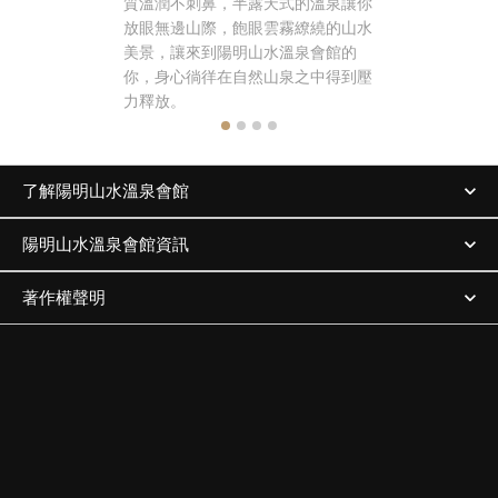
質溫潤不刺鼻，半露天式的溫泉讓你
之旅，更能
放眼無邊山際，飽眼雲霧繚繞的山水
味！
美景，讓來到陽明山水溫泉會館的
你，身心徜徉在自然山泉之中得到壓
力釋放。
了解陽明山水溫泉會館
陽明山水溫泉會館資訊
著作權聲明