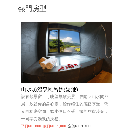
熱門房型
山水坊溫泉風呂(純湯池)
設有觀景窗，可眺望無敵美景，在陽明山水間舒
展、放鬆你的身心靈，給你絕佳的感官享受！獨
立的私密空間，給小倆口不受干擾的甜蜜時光，
一同享受湯泉的洗禮。
平日NT.
800
假日NT.
1,000
定價NT. 1,300