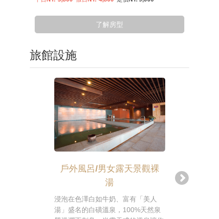
了解房型
旅館設施
戶外風呂/男女露天景觀裸
湯
享受渡假時
宴！陽明山
浸泡在色澤白如牛奶、富有「美人
替來訪的旅
湯」盛名的白磺溫泉，100%天然泉
渡假時光不