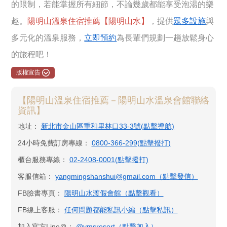
的限制，若能掌握所有細節，不論幾歲都能享受泡湯的樂
趣。
陽明山溫泉住宿推薦【陽明山水】
，提供
眾多設施
與
多元化的溫泉服務，
立即預約
為長輩們規劃一趟放鬆身心
的旅程吧！
版權宣告
【陽明山溫泉住宿推薦－陽明山水溫泉會館聯絡
資訊】
地址：
新北市金山區重和里林口33-3號(點擊導航)
24小時免費訂房專線：
0800-366-299(點擊撥打)
櫃台服務專線：
02-2408-0001(點擊撥打)
客服信箱：
yangmingshanshui@gmail.com（點擊發信）
FB臉書專頁：
陽明山水渡假會館​（點擊觀看）
FB線上客服：
任何問題都能私訊小編（點擊私訊）
加入官方Line＠：
@ymsresort（點擊加入）