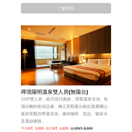
了解房型
禪境陽明溫泉雙人房(無陽台)
15坪雙人房，歐式現代風格，景觀溫泉浴池、乾
濕分離的衛浴設備，獨立景觀窗台能欣賞層層山
嵐和景觀四季蓮花池。備有咖啡、茶品、礦泉水
及寬頻網路。
平日NT.
3,800
假日NT.
4,800
定價NT. 8,000