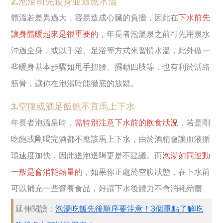
2.泡湯前先暖身並適應水溫
體溫若差異過大，容易造成心臟的負擔，因此在
下水前先
讓身體暖起來是很重要的
，年長者泡溫泉之前可先用泉水
沖過全身，或以手浴、足浴等方式來習慣水溫，此外做一
些暖身基本步驟如甩手扭腰、擺動四肢等，也有利於活絡
筋骨，讓你在泡湯時能徹底的放鬆。
3.空腹或酒足飯飽不宜馬上下水
年長者泡溫泉時，
需特別注意下水前的飲食狀況
，若是剛
吃飽或剛喝完酒都不應該馬上下水，由於酒精會讓血液循
環速度加快，因此邊泡邊喝更是不建議。而
泡湯如同運動
一般是會消耗熱量的
，如果你正處於空腹狀態，在下水前
可以補充一些營養食品，好讓下水後體力不會消耗殆盡
延伸閱讀：
泡湯吃飯先後順序要注意！3個重點了解吃