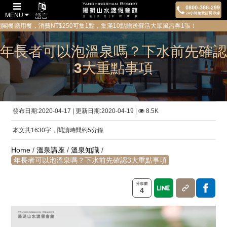
MENU
語言
用餐，消費NT$250可集1點，集滿10點贈送蘇活大眾風呂券1張！ 為維護所
年長者可以泡溫泉嗎？下水前先確認
3大重點事項
發布日期:2020-04-17 | 更新日期:2020-04-19 |
8.5K
本文共1630字，閱讀時間約5分鐘
Home
/
溫泉講座
/
溫泉知識
/
年長者可以泡溫泉嗎？下水前先確認3大重點事項
4